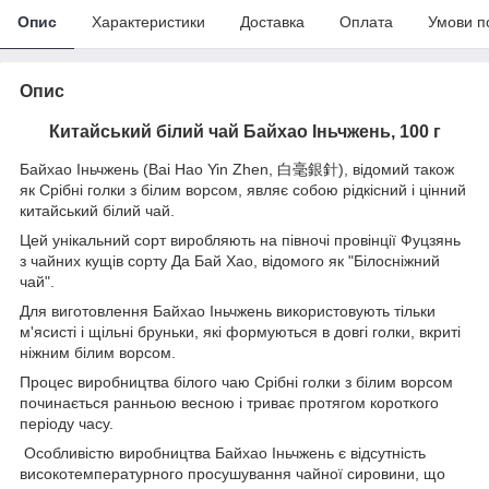
Опис
Характеристики
Доставка
Оплата
Умови п
Опис
Китайський білий чай Байхао Іньчжень, 100 г
Байхао Іньчжень (Bai Hao Yin Zhen, 白毫銀針), відомий також
як Срібні голки з білим ворсом, являє собою рідкісний і цінний
китайський білий чай.
Цей унікальний сорт виробляють на півночі провінції Фуцзянь
з чайних кущів сорту Да Бай Хао, відомого як "Білосніжний
чай".
Для виготовлення Байхао Іньчжень використовують тільки
м'ясисті і щільні бруньки, які формуються в довгі голки, вкриті
ніжним білим ворсом.
Процес виробництва білого чаю Срібні голки з білим ворсом
починається ранньою весною і триває протягом короткого
періоду часу.
Особливістю виробництва Байхао Іньчжень є відсутність
високотемпературного просушування чайної сировини, що