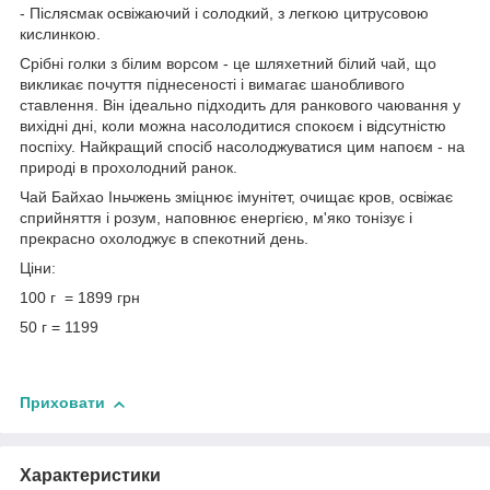
- Післясмак освіжаючий і солодкий, з легкою цитрусовою
кислинкою.
Срібні голки з білим ворсом - це шляхетний білий чай, що
викликає почуття піднесеності і вимагає шанобливого
ставлення. Він ідеально підходить для ранкового чаювання у
вихідні дні, коли можна насолодитися спокоєм і відсутністю
поспіху. Найкращий спосіб насолоджуватися цим напоєм - на
природі в прохолодний ранок.
Чай Байхао Іньчжень зміцнює імунітет, очищає кров, освіжає
сприйняття і розум, наповнює енергією, м'яко тонізує і
прекрасно охолоджує в спекотний день.
Ціни:
100 г = 1899 грн
50 г = 1199
Приховати
Характеристики