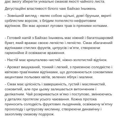
дає змогу зберегти унікальні смакові якості чайного листа.
Дегустаційні властивості білого чаю Байхао Іньчжень
- Зовнішній вигляд - являє собою щільні, довгі бруньки, вкриті
сріблястим ворсом, з блідим попелясто-нефритовим
відтінком. Він має аромат лугових трав із пряними нотками.
- Готовий напій з Байхао Іньчжень має ніжний і багатошаровий
букет, який вражає своєю легкістю і легкістю. Смак збагачений
відтінками стиглих фруктів, цитрусів і м'яти, створюючи
гармонійне й освіжаюче враження.
- Настій має кришталево-чистий, ніжно-золотистий відтінок.
- Аромат вишуканий, тонкий і легкий, з приємною солодкістю і
квітково-трав'яними відтінками, що доповнюються соковитими
акцентами польових квітів, зелених яблук і малини.
- Смак має цілісність і завершеність, густий і маслянистий,
соковитий, але при цьому залишається витонченим і
делікатним. Чай розкривається м'яко і поступово, змінюючись
у деталях протягом усього чаювання. Кожна протока
приносить солодкість фруктових льодяників, освіжаючу м'ятну
прохолоду і цитрусову кислинку, створюючи динамічну і
захопливу смакову подорож.