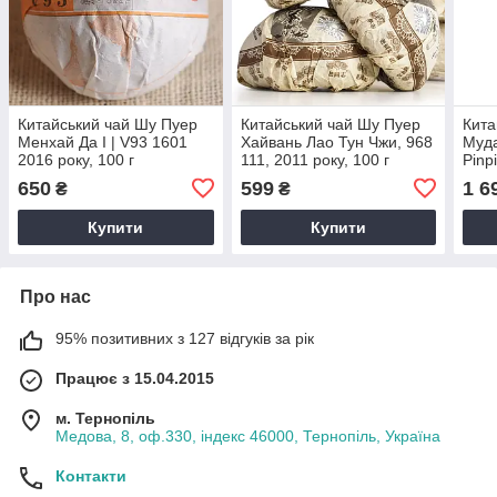
Китайський чай Шу Пуер
Китайський чай Шу Пуер
Кита
Менхай Да І | V93 1601
Хайвань Лао Тун Чжи, 968
Муда
2016 року, 100 г
111, 2011 року, 100 г
Pinp
650
599
1 6
₴
₴
Купити
Купити
Про нас
95% позитивних з 127 відгуків за рік
Працює з 15.04.2015
м. Тернопіль
Медова, 8, оф.330, індекс 46000, Тернопіль, Україна
Контакти