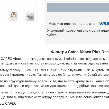
У компанії підключені електронні пла
сайту.
Фільтри Cafec Abaca Plus Dee
CAFEC Abaca, що складаються із суміші абакі (також відомої як ман
ть, довговічність і гнучкість і високо цінуються за якість одержуваної
кальну форму FLOWER DRIPPER DEEP 27 з вузьким нижнім кутом, ті
ером і крапельницею. Так він утворює й підтримує глибокий фільтр
ивістю структури паперу Abaca+ є те, що висота крепу зменшена з об
оверхні, даючи вдосталь місця для прилипання дрібних кавових пор
ечує потік води. Швидкість, з якою гаряча вода наливається зверху,
. До того ж, вирівнюючи текстуру паперу, ви можете легко контролю
 від CAFEC