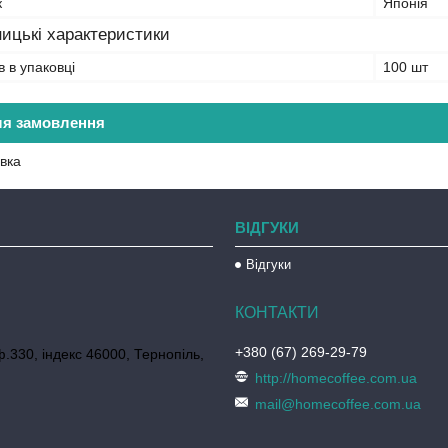
к
Японія
ицькі характеристики
в в упаковці
100 шт
ля замовлення
вка
ВІДГУКИ
Відгуки
+380 (67) 269-29-79
ф.330, індекс 46000, Тернопіль,
http://homecoffee.com.ua
mail@homecoffee.com.ua