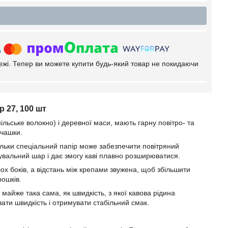
тежі. Тепер ви можете купити будь-який товар не покидаючи
p 27, 100 шт
ільське волокно) і деревної маси, мають гарну повітро- та
 чашки.
льки спеціальний папір може забезпечити повітряний
увальний шар і дає змогу каві плавно розширюватися.
ох боків, а відстань між крепами звужена, щоб збільшити
ошків.
 майже така сама, як швидкість, з якої кавова рідина
вати швидкість і отримувати стабільний смак.