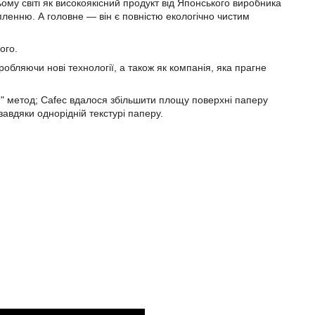
ому світі як високоякісний продукт від Японського виробника
ленню. А головне — він є повністю екологічно чистим
ого.
бляючи нові технології, а також як компанія, яка прагне
й" метод; Cafec вдалося збільшити площу поверхні паперу
завдяки однорідній текстурі паперу.