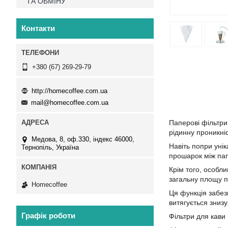
ТА ОБМІНУ
Контакти
+380 (67) 269-29-79
http://homecoffee.com.ua
mail@homecoffee.com.ua
Паперові фільтри 
рідинну проникніс
Медова, 8, оф.330, індекс 46000,
Навіть попри уні
Тернопіль, Україна
прошарок між пап
Крім того, особл
загальну площу п
Homecoffee
Ця функція забезп
витягується знизу
Графік роботи
Фільтри для кави