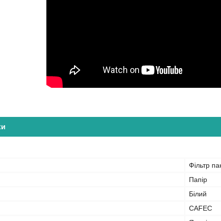
ки
Фільтр па
Папір
Білий
CAFEC