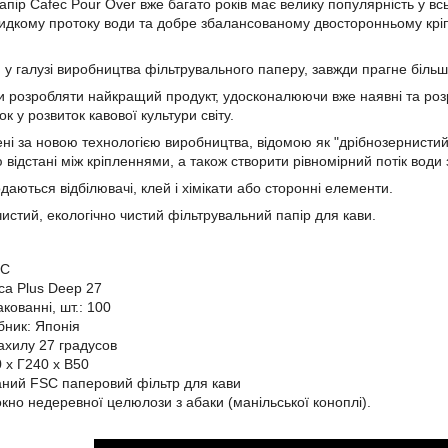
пір Cafec Pour Over вже багато років має велику популярність у всь
идкому протоку води та добре збалансованому двосторонньому кріп
м у галузі виробництва фільтрувального паперу, завжди прагне більш
и розробляти найкращий продукт, удосконалюючи вже наявні та розро
ок у розвиток кавової культури світу.
ені за новою технологією виробництва, відомою як "дрібнозернисти
відстані між кріпленнями, а також створити рівномірний потік води 
аються відбілювачі, клей і хімікати або сторонні елементи.
истий, екологічно чистий фільтрувальний папір для кави.
EC
a Plus Deep 27
акованні, шт.: 100
бник: Японія
ахилу 27 градусов
 x Г240 x В50
ний FSC паперовий фільтр для кави
окно недеревної целюлози з абаки (манільської коноплі).