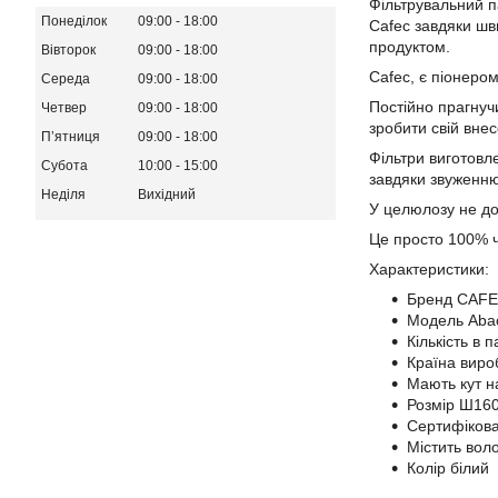
Фільтрувальний па
Понеділок
09:00
18:00
Cafec завдяки шв
продуктом.
Вівторок
09:00
18:00
Cafec, є піонеро
Середа
09:00
18:00
Постійно прагнуч
Четвер
09:00
18:00
зробити свій внес
Пʼятниця
09:00
18:00
Фільтри виготовл
Субота
10:00
15:00
завдяки звуженню 
Неділя
Вихідний
У целюлозу не дод
Це просто 100% ч
Характеристики:
Бренд CAF
Модель Abac
Кількість в п
Країна виро
Мають кут н
Розмір Ш160
Сертифікова
Містить вол
Колір білий