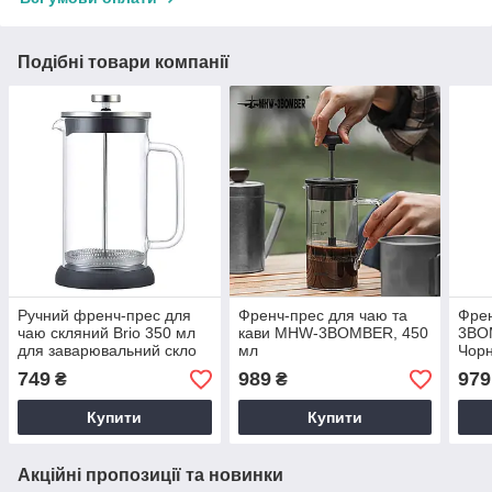
Подібні товари компанії
Ручний френч-прес для
Френч-прес для чаю та
Фре
чаю скляний Brio 350 мл
кави MHW-3BOMBER, 450
3BO
для заварювальний скло
мл
Чорн
749
989
979
₴
₴
Купити
Купити
Акційні пропозиції та новинки