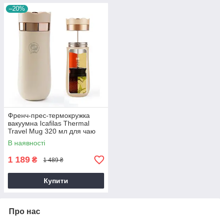
–20%
Френч-прес-термокружка
вакуумна Icafilas Thermal
Travel Mug 320 мл для чаю
та кави з металевою колбою
В наявності
1 189
₴
1 489 ₴
Купити
Про нас