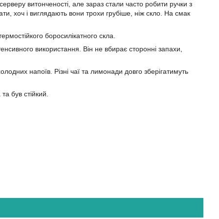
серверу витонченості, але зараз стали часто робити ручки з
ати, хоч і виглядають вони трохи грубіше, ніж скло. На смак
ермостійкого боросилікатного скла.
нтенсивного використання. Він не вбирає сторонні запахи,
холодних напоїв. Різні чаї та лимонади довго зберігатимуть
та був стійкий.