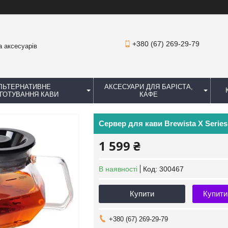
+380 (67) 269-29-79
а аксесуарів
ЛЬТЕРНАТИВНЕ
АКСЕСУАРИ ДЛЯ БАРІСТА,
ГОТУВАННЯ КАВИ
КАФЕ
Сервер для кави Brewista X Series
1 599 ₴
В наявності
Код:
300467
Купити
Купити
+380 (67) 269-29-79