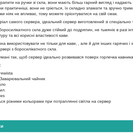
рапити на ручки зі скла, вони мають більш гарний вигляд і надають 
чки практичніші, вони не гріються, їх складно зламати та зручно трим
ки ніяк не впливає, тому можете орієнтуватися на свій смак.
іал самого сервера, ідеальний сервер виготовлений зі спеціально т
боросилікатного скла дуже стійкий до подряпин, не тьмяніє в разі і
уру та всі корисні властивості кави.
а використовувати не тільки для кави, , але й для інших гарячих і 
рвері з боросилікатного скла.
умані так, щоб сервер ідеально розвивався поверх горлечка кавника 
:
rewista
 Заварювальний чайник
кло
мл.
ies
ся різними кольорами при потраплянні світла на сервер
ки