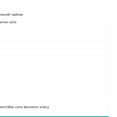
льний чайник
атне скло
мостійке скло високого класу