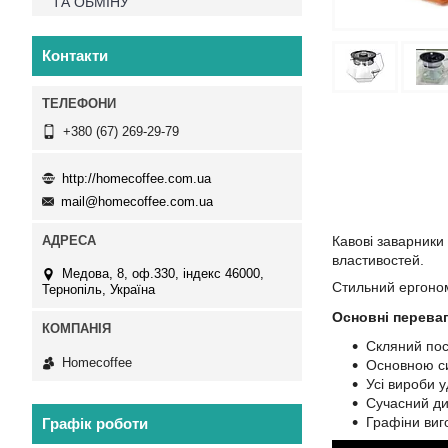
ТА ОБМІНУ
Контакти
+380 (67) 269-29-79
http://homecoffee.com.ua
mail@homecoffee.com.ua
Кавові заварники
властивостей.
Медова, 8, оф.330, індекс 46000,
Стильний ергоном
Тернопіль, Україна
Основні переваг
Скляний пос
Homecoffee
Основною си
Усі вироби у
Сучасний ди
Графіни виг
Графік роботи