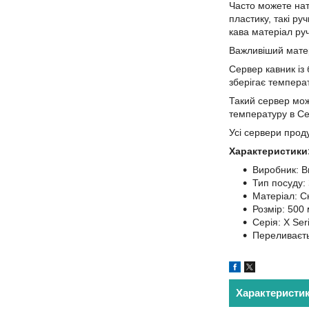
Часто можете нат
пластику, такі ру
кава матеріал руч
Важливіший матер
Сервер кавник із 
зберігає температ
Такий сервер можн
температуру в Се
Усі сервери прод
Характеристики
Виробник: B
Тип посуду:
Матеріал: С
Розмір: 500 
Серія: X Ser
Переливаєть
Характеристи