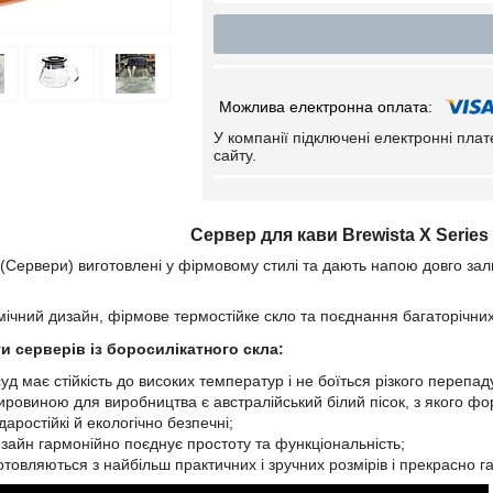
У компанії підключені електронні пла
сайту.
Сервер для кави Brewista X Series
 (Сервери) виготовлені у фірмовому стилі та дають напою довго за
ічний дизайн, фірмове термостійке скло та поєднання багаторічних
и серверів із боросилікатного скла:
уд має стійкість до високих температур і не боїться різкого перепа
ровиною для виробництва є австралійський білий пісок, з якого фор
даростійкі й екологічно безпечні;
зайн гармонійно поєднує простоту та функціональність;
отовляються з найбільш практичних і зручних розмірів і прекрасно 