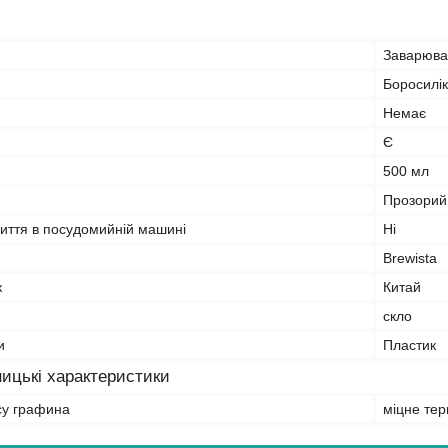
Заварюва
Боросилік
Немає
Є
500 мл
Прозорий
миття в посудомийній машині
Ні
Brewista
к
Китай
скло
и
Пластик
ицькі характеристики
су графина
міцне тер