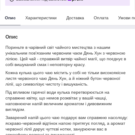
Опис
Характеристики
Доставка
Оплата
Умови п
Опис
Пориньте в чарівний світ чайного мистецтва з нашим
унікальним пов'язаним червоним чаєм Дянь Хун з червоною
лілією. Цей чай - справжній витвір чайної магії, що поєднує в
собі вишуканий смак і неповторну красу.
Кожна кулька цього чаю містить у собі не тільки високоякісне
листя червоного чаю Дянь Хун, а й ніжний бутон червоної
лілії, що символізує чистоту і вишуканість.
Під впливом гарячої води кулька перетворюється на
справжню квітку, що немов розквітає у вашій чашці,
наповнюючи напій величним ароматом і дивовижним
виглядом.
Заварений напій цього чаю подарує вам справжню насолоду:
яскраво-червоний відтінок напою притягує погляд, а аромат
червоної лілії дарує чуттєві нотки, занурюючи вас в
атмосферу розкоші та вишуканості.