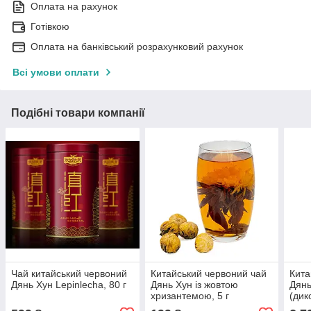
Оплата на рахунок
Готівкою
Оплата на банківський розрахунковий рахунок
Всі умови оплати
Подібні товари компанії
Чай китайський червоний
Китайський червоний чай
Кита
Дянь Хун Lepinlecha, 80 г
Дянь Хун із жовтою
Дянь
хризантемою, 5 г
(дик