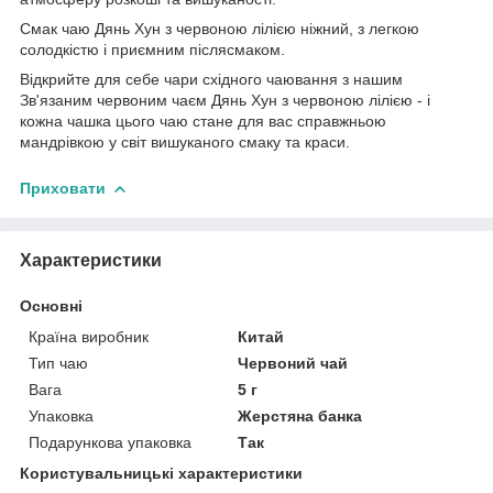
Смак чаю Дянь Хун з червоною лілією ніжний, з легкою
солодкістю і приємним післясмаком.
Відкрийте для себе чари східного чаювання з нашим
Зв'язаним червоним чаєм Дянь Хун з червоною лілією - і
кожна чашка цього чаю стане для вас справжньою
мандрівкою у світ вишуканого смаку та краси.
Приховати
Характеристики
Основні
Країна виробник
Китай
Тип чаю
Червоний чай
Вага
5 г
Упаковка
Жерстяна банка
Подарункова упаковка
Так
Користувальницькі характеристики