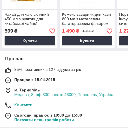
Чахай для чаю скляний
Кемекс заварник для кави
Порт
450 мл з ручкою для
800 мл з металевим
інфу
китайської чайної
багаторазовим фільтром
сите
церемонії
для альтернативного
зава
599
1 490
1 2
₴
₴
1 790 ₴
заварювання кавоварка
500 
chemex 0 8 л
Купити
Купити
Про нас
95% позитивних з 127 відгуків за рік
Працює з 15.04.2015
м. Тернопіль
Медова, 8, оф.330, індекс 46000, Тернопіль, Україна
Контакти
Сьогодні працює з 10:00 до 15:00
Показати весь графік роботи