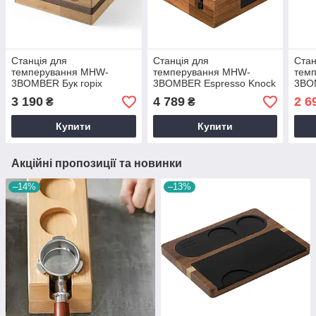
Станція для
Станція для
Стан
темперування MHW-
темперування MHW-
тем
3BOMBER Бук горіх
3BOMBER Espresso Knock
3BO
Box Коричнева
3 190
4 789
2 6
₴
₴
Купити
Купити
Акційні пропозиції та новинки
–14%
–13%