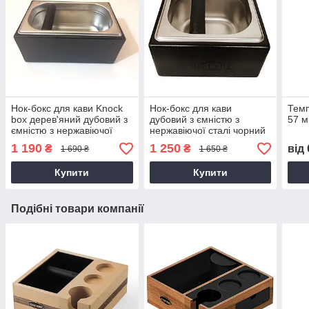
Нок-бокс для кави Knock
Нок-бокс для кави
Темп
box дерев'яний дубовий з
дубовий з ємністю з
57 
ємністю з нержавіючої
нержавіючої сталі чорний
сталі, Чорний 2.8 л
1,6 л
1 190
1 250
₴
₴
від
1 690 ₴
1 650 ₴
Купити
Купити
Подібні товари компанії