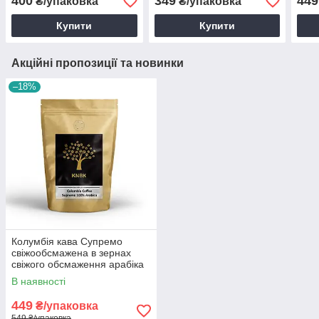
400
349
449
₴/упаковка
₴/упаковка
Guatemala
Купити
Купити
Акційні пропозиції та новинки
–18%
Колумбія кава Супремо
свіжообсмажена в зернах
свіжого обсмаження арабіка
для кав'ярні 250 г
В наявності
449
₴/упаковка
549 ₴/упаковка