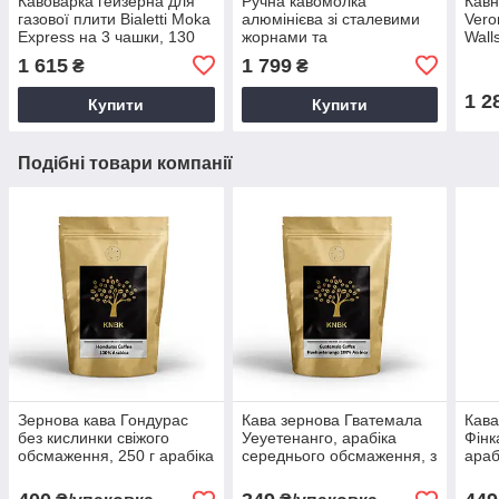
Кавоварка гейзерна для
Ручна кавомолка
Кавн
газової плити Bialetti Moka
алюмінієва зі сталевими
Vero
Express на 3 чашки, 130
жорнами та
Wall
мл, з алюмінію, для
регулюванням рівня
нерж
1 615
1 799
₴
₴
приготування кави
помолу портативна
фран
побутова для кави
кави
1 2
Купити
Купити
Подібні товари компанії
Зернова кава Гондурас
Кава зернова Гватемала
Кава
без кислинки свіжого
Уеуетенанго, арабіка
Фінк
обсмаження, 250 г арабіка
середнього обсмаження, з
араб
для гейзерної кавоварки в
кислинкою, високогірна,
обсм
зернах
свіжообсмажена,
під 