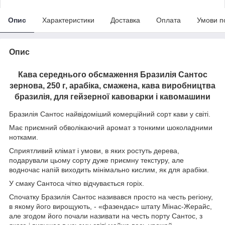
Опис
Характеристики
Доставка
Оплата
Умови п
Опис
Кава середнього обсмаження Бразилія Сантос
зернова, 250 г, арабіка, смажена, кава виробництва
бразилія, для гейзерної кавоварки і кавомашини
Бразилія Сантос найвідоміший комерційний сорт кави у світі.
Має приємний обволікаючий аромат з тонкими шоколадними
нотками.
Сприятливий клімат і умови, в яких ростуть дерева,
подарували цьому сорту дуже приємну текстуру, але
водночас напій виходить мінімально кислим, як для арабіки.
У смаку Сантоса чітко відчувається горіх.
Спочатку Бразилія Сантос називався просто на честь регіону,
в якому його вирощують, - «фазендас» штату Мінас-Жерайс,
але згодом його почали називати на честь порту Сантос, з