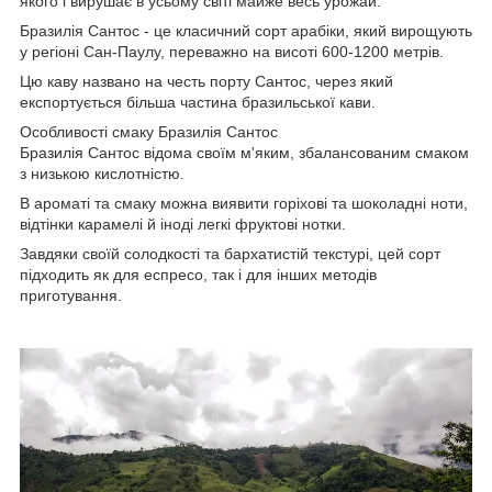
якого і вирушає в усьому світі майже весь урожай.
Бразилія Сантос - це класичний сорт арабіки, який вирощують
у регіоні Сан-Паулу, переважно на висоті 600-1200 метрів.
Цю каву названо на честь порту Сантос, через який
експортується більша частина бразильської кави.
Особливості смаку Бразилія Сантос
Бразилія Сантос відома своїм м'яким, збалансованим смаком
з низькою кислотністю.
В ароматі та смаку можна виявити горіхові та шоколадні ноти,
відтінки карамелі й іноді легкі фруктові нотки.
Завдяки своїй солодкості та бархатистій текстурі, цей сорт
підходить як для еспресо, так і для інших методів
приготування.