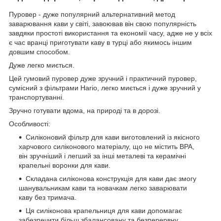
Пуровер - дуже популярний альтернативний метод
заварювання кави у світі, завоював він свою популярність
завдяки простоті використання та економії часу, адже не у всіх
є час вранці приготувати каву в турці або якимось іншим
довшим способом.
Дуже легко миється.
Цей гумовий пуровер дуже зручний і практичний пуровер,
сумісний з фільтрами Hario, легко миється і дуже зручний у
транспортуванні.
Зручно готувати вдома, на природі та в дорозі.
Особливості:
Силіконовий фільтр для кави виготовлений із якісного
харчового силіконового матеріалу, що не містить BPA,
він зручніший і легший за інші металеві та керамічні
крапельні воронки для кави.
Складана силіконова конструкція для кави дає змогу
шанувальникам кави та новачкам легко заварювати
каву без тримача.
Ця силіконова крапельниця для кави допомагає
забезпечити більш збалансовану та безперервну