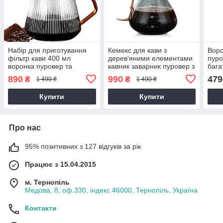
Набір для приготування
Кемекс для кави з
Воро
фільтр кави 400 мл
дерев'яними елементами
пуро
воронка пуровер та
кавник заварник пуровер з
бага
скляний сервер заварник
металевим багаторазовим
drip
890
990
479
₴
₴
1 490 ₴
1 490 ₴
фільтром 400 мл для
ручного заварювання
Купити
Купити
Про нас
95% позитивних з 127 відгуків за рік
Працює з 15.04.2015
м. Тернопіль
Медова, 8, оф.330, індекс 46000, Тернопіль, Україна
Контакти