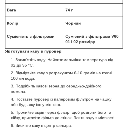
Вага
74 г
Колір
Чорний
Сумісність з фільтрами
Сумісний з фільтрами V60
01 і 02 розміру
Як готувати каву в пуровері
Закип'ятіть воду. Найоптимальніша температура від
92 до 96 °C.
Відміряйте каву з розрахунком 6-10 грамів на кожні
100 мл води.
Подрібніть кавові зерна до середньо-дрібного
помела.
Поставте пуровер із паперовим фільтром на чашку
або будь-яку іншу місткість
Пролийте окріп через фільтр, щоб розігріти його та
лійку, приклеїти фільтр до стінок. Злити воду з місткості.
Висипте каву в центр фільтра.