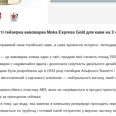
ті гейзерна кавоварка Moka Express Gold для кави на 3
правжній смак італійської кави, а саме ароматне еспресо, легендар
i ― це кавоварка номер один у світі, продажі якої сягають понад 250
арки є надзвичайно вдала і досконала сукупність ідеального дизайну
ка була розроблена ще в 1933 році італійцем Альфонсо Біалетті і в
 виготовлений з харчового алюмінію ― нейтрального металу, який н
термостійкого пластику ABS, вони не нагріваються в процесі приготу
є за принципом гейзера.
в тому, що вода, яка закипає в нижньому резервуарі проходить чере
імається по трубочці і готовий напій потрапляє у верхню частину к