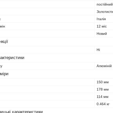
постійний
Золотист
к
Італія
мін
12 міс
Новий
кції
Ні
рактеристики
су
Алюміній
зміри
150 мм
178 мм
114 мм
0.464 кг
ицькі характеристики