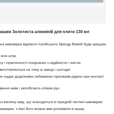
 чашки Золотиста алюміній для плити 130 мл
на кавоварка відомого італійського бренду Bialetti буде кращим
 млн штук.
 і практичності поєднаних з надійністю і якістю.
иготовляється на тому ж заводі і сьогодні.
е надає додаткових небажаних присмаків рідини при контакті
вання кави і запобігають опікам рук.
з мелену каву, що знаходиться в середній частині кавоварки.
авоварки, з якої його можна вже розливати в чашку.