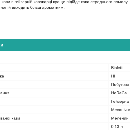
 кави в гейзерній кавоварці краще підійде кава середнього помолу, 
 напій виходить більш ароматним.
ки
Bialetti
ка
НІ
Побутове
тання
HoReCa
Гейзерна
Механічн
ваної кави
Мелений
0.13 л