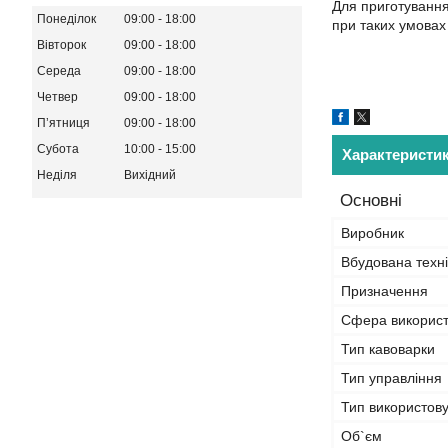
Для приготування
Понеділок
09:00
18:00
при таких умовах
Вівторок
09:00
18:00
Середа
09:00
18:00
Четвер
09:00
18:00
Пʼятниця
09:00
18:00
Субота
10:00
15:00
Характеристи
Неділя
Вихідний
Основні
Виробник
Вбудована техні
Призначення
Сфера викорис
Тип кавоварки
Тип управління
Тип використову
Об`єм