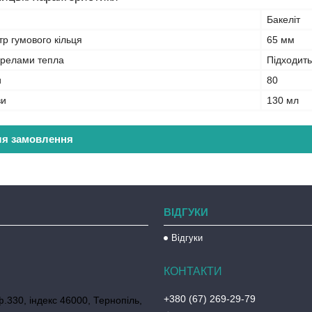
Бакеліт
тр гумового кільця
65 мм
ерелами тепла
Підходить
и
80
ви
130 мл
ля замовлення
ВІДГУКИ
Відгуки
+380 (67) 269-29-79
ф.330, індекс 46000, Тернопіль,