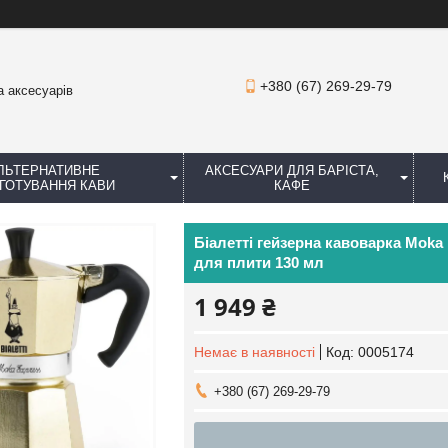
+380 (67) 269-29-79
а аксесуарів
ЛЬТЕРНАТИВНЕ
АКСЕСУАРИ ДЛЯ БАРІСТА,
ГОТУВАННЯ КАВИ
КАФЕ
Біалетті гейзерна кавоварка Moka
для плити 130 мл
1 949 ₴
Немає в наявності
Код:
0005174
+380 (67) 269-29-79