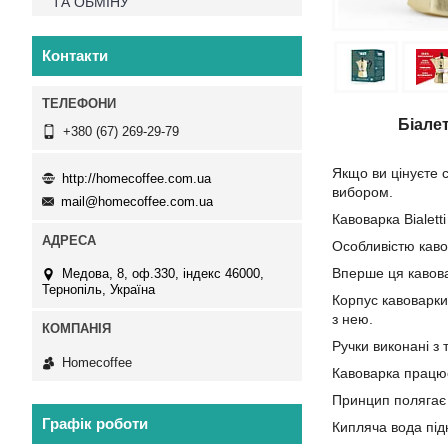
ТА ОБМІНУ
Контакти
Біалет
+380 (67) 269-29-79
Якщо ви цінуєте с
http://homecoffee.com.ua
вибором.
mail@homecoffee.com.ua
Кавоварка Bialett
Особливістю кавов
Вперше ця кавовар
Медова, 8, оф.330, індекс 46000,
Тернопіль, Україна
Корпус кавоварки
з нею.
Ручки виконані з 
Homecoffee
Кавоварка працю
Принцип полягає 
Графік роботи
Кипляча вода підн