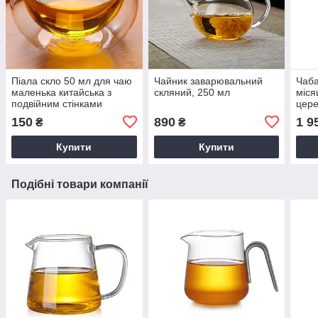
Піала скло 50 мл для чаю
Чайник заварювальний
Чаба
маленька китайська з
скляний, 250 мл
міся
подвійним стінками
цере
прозора
дошк
150
890
1 9
₴
₴
Чаба
Чайн
Купити
Купити
Подібні товари компанії