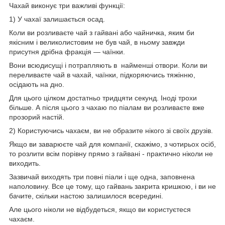
Чахай виконує три важливі функції:
1) У чахаї залишається осад.
Коли ви розливаєте чай з гайвані або чайничка, яким би
якісним і великолистовим не був чай, в ньому завжди
присутня дрібна фракція — чаїнки.
Вони всюдисущі і потрапляють в найменші отвори. Коли ви
переливаєте чай в чахай, чаїнки, підкоряючись тяжінню,
осідають на дно.
Для цього цілком достатньо тридцяти секунд. Іноді трохи
більше. А після цього з чахаю по піалам ви розливаєте вже
прозорий настій.
2) Користуючись чахаєм, ви не образите нікого зі своїх друзів.
Якщо ви заварюєте чай для компанії, скажімо, з чотирьох осіб,
то розлити всім порівну прямо з гайвані - практично ніколи не
виходить.
Зазвичай виходять три повні піали і ще одна, заповнена
наполовину. Все це тому, що гайвань закрита кришкою, і ви не
бачите, скільки настою залишилося всередині.
Але цього ніколи не відбудеться, якщо ви користуєтеся
чахаєм.