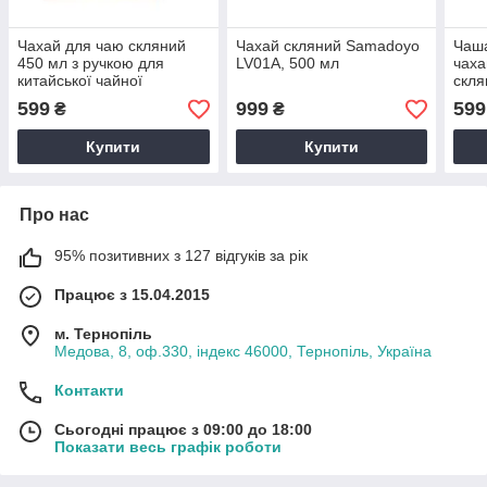
Чахай для чаю скляний
Чахай скляний Samadoyo
Чаша
450 мл з ручкою для
LV01A, 500 мл
чаха
китайської чайної
скля
церемонії
кита
599
999
599
₴
₴
ручк
чайн
Купити
Купити
Про нас
95% позитивних з 127 відгуків за рік
Працює з 15.04.2015
м. Тернопіль
Медова, 8, оф.330, індекс 46000, Тернопіль, Україна
Контакти
Сьогодні працює з 09:00 до 18:00
Показати весь графік роботи