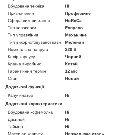
Вбудована техніка
НІ
Призначення
Професійне
Сфера використання
HoReCa
Тип кавоварки
Еспресо
Тип управління
Механічне
Тип використовуваної кави
Мелений
Номінальна напруга
220 В
Колір корпусу
Чорний
Країна виробник
Китай
Гарантійний термін
12 міс
Стан
Новий
Додаткові функції
Капучинатор
Ні
Додаткові характеристики
Вбудована кофемолка
Ні
Дисплей
Ні
Таймер
Ні
Матеріал корпусу
Нержавіюча сталь