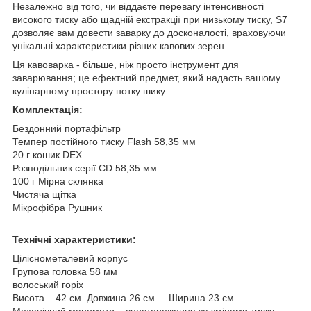
Незалежно від того, чи віддаєте перевагу інтенсивності
високого тиску або щадній екстракції при низькому тиску, S7
дозволяє вам довести заварку до досконалості, враховуючи
унікальні характеристики різних кавових зерен.
Ця кавоварка - більше, ніж просто інструмент для
заварювання; це ефектний предмет, який надасть вашому
кулінарному простору нотку шику.
Комплектація:
Бездонний портафільтр
Темпер постійного тиску Flash 58,35 мм
20 г кошик DEX
Розподільник серії CD 58,35 мм
100 г Мірна склянка
Чистяча щітка
Мікрофібра Рушник
Технічні характеристики:
Ціліснометалевий корпус
Групова головка 58 мм
волоський горіх
Висота – 42 см. Довжина 26 см. – Ширина 23 см.