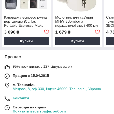
Кавоварка еспресо ручна
Молочник для кав'ярні
Стан
портативна iCafilas
MHW-3Bomber з
тем
Portable Espresso Maker
нержавіючої сталі 400 мл
3BO
19 Бар для приготування
для збивання молока
Box 
3 090
1 679
4 7
₴
₴
кави на природі
металевий для еспресо
Купити
Купити
Про нас
95% позитивних з 127 відгуків за рік
Працює з 15.04.2015
м. Тернопіль
Медова, 8, оф.330, індекс 46000, Тернопіль, Україна
Контакти
Сьогодні вихідний
Показати весь графік роботи