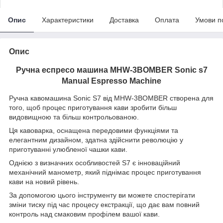
Опис
Характеристики
Доставка
Оплата
Умови п
Опис
Ручна еспресо машина MHW-3BOMBER Sonic s7
Manual Espresso Machine
Ручна кавомашина Sonic S7 від MHW-3BOMBER створена для
того, щоб процес приготування кави зробити більш
видовищною та більш контрольованою.
Ця кавоварка, оснащена передовими функціями та
елегантним дизайном, здатна здійснити революцію у
приготуванні улюбленої чашки кави.
Однією з визначних особливостей S7 є інноваційний
механічний манометр, який піднімає процес приготування
кави на новий рівень.
За допомогою цього інструменту ви можете спостерігати
зміни тиску під час процесу екстракції, що дає вам повний
контроль над смаковим профілем вашої кави.