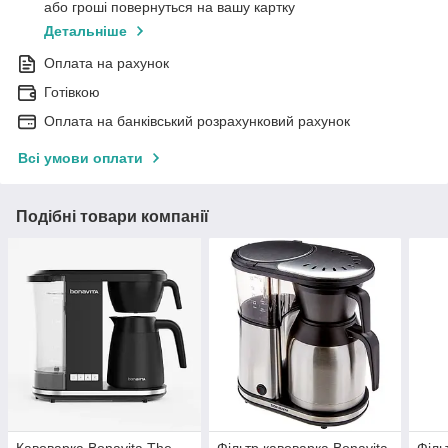
або гроші повернуться на вашу картку
Детальніше
Оплата на рахунок
Готівкою
Оплата на банківський розрахунковий рахунок
Всі умови оплати
Подібні товари компанії
Кавоварка Bonavita The
Фільтр кавоварка Bonavita
Філь