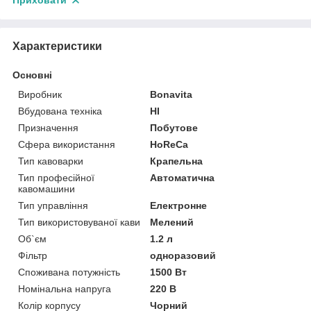
Приховати
Характеристики
Основні
Виробник
Bonavita
Вбудована техніка
НІ
Призначення
Побутове
Сфера використання
HoReCa
Тип кавоварки
Крапельна
Тип професійної
Автоматична
кавомашини
Тип управління
Електронне
Тип використовуваної кави
Мелений
Об`єм
1.2 л
Фільтр
одноразовий
Споживана потужність
1500 Вт
Номінальна напруга
220 В
Колір корпусу
Чорний