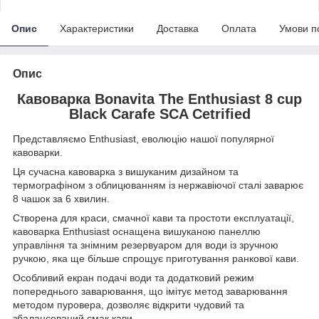
Опис
Характеристики
Доставка
Оплата
Умови п
Опис
Кавоварка Bonavita The Enthusiast 8 cup
Black Carafe SCA Cetrified
Представляємо Enthusiast, еволюцію нашої популярної
кавоварки.
Ця сучасна кавоварка з вишуканим дизайном та
термографіном з облицюванням із нержавіючої сталі заварює
8 чашок за 6 хвилин.
Створена для краси, смачної кави та простоти експлуатації,
кавоварка Enthusiast оснащена вишуканою панеллю
управління та знімним резервуаром для води із зручною
ручкою, яка ще більше спрощує приготування ранкової кави.
Особливий екран подачі води та додатковий режим
попереднього заварювання, що імітує метод заварювання
методом пуровера, дозволяє відкрити чудовий та
збалансований смак кави.