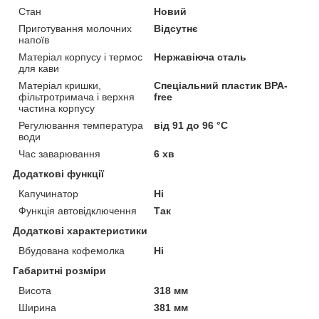
Стан
Новий
Приготування молочних
Відсутнє
напоїв
Матеріал корпусу і термос
Нержавіюча сталь
для кави
Матеріал кришки,
Спеціальний пластик BPA-
фільтротримача і верхня
free
частина корпусу
Регулювання температура
від 91 до 96 °С
води
Час заварювання
6 хв
Додаткові функції
Капучинатор
Ні
Функція автовідключення
Так
Додаткові характеристики
Вбудована кофемолка
Ні
Габаритні розміри
Висота
318 мм
Ширина
381 мм