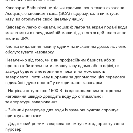
Кавоварка Enthusiast не тільки красива, вона також схвалена
Асоціацією спешиалті кава (SCA) і щоразу, коли ви готуєте
каву, ви отримуєте свою ідеальну чашку!
Кавоварку легко очищати, кошик фільтра та екран подачі води
можна мити в посудомийній машині, до того ж цей пластик не
містить BPA.
Кнопка видалення накипу одним натисканням дозволяє легко
обслуговувати кавоварку.
Незалежно від того, чи є ви професійним бариста або ж
просто любителем пити смачну каву вдома або в офісі, ви
завжди будете з нетерпінням чекати на можливість
заварювати і пити каву щоранку за допомогою цієї передової
в дизайні і дуже простої у використанні кавоварки.
- Нагрівач потужністю 1500 Вт із вдосконаленим контролем
нагрівання швидко доводить воду до оптимальної
температури заварювання.
- Знімний резервуар для води із зручною ручкою спрощує
приготування кави.
- Додатковий режим заварювання імітує метод приготування
пуровер.