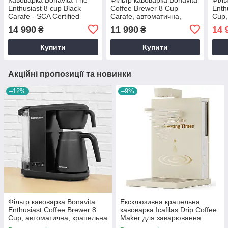
Enthusiast 8 cup Black
Coffee Brewer 8 Cup
Enth
Carafe - SCA Certified
Carafe, автоматична,
Cup,
крапельна фільтраційна
крап
14 990
11 990
14 
₴
₴
фільтраційна
філь
Купити
Купити
Акційні пропозиції та новинки
–12%
–9%
Фільтр кавоварка Bonavita
Ексклюзивна крапельна
Enthusiast Coffee Brewer 8
кавоварка Icafilas Drip Coffee
Cup, автоматична, крапельна
Maker для заварювання
фільтраційна фільтраційна
фільтр кави, Кавоварка