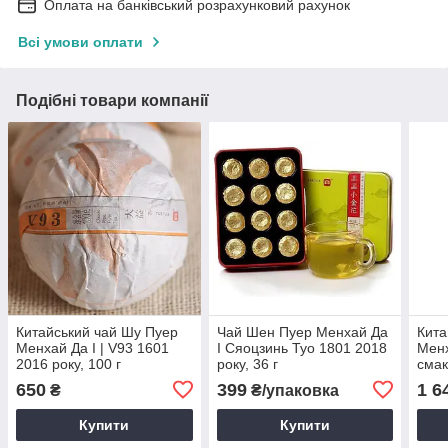
Оплата на банківський розрахунковий рахунок
Всі умови оплати
Подібні товари компанії
Китайський чай Шу Пуер
Чай Шен Пуер Менхай Да
Кита
Менхай Да І | V93 1601
І Сяоцзинь Туо 1801 2018
Менх
2016 року, 100 г
року, 36 г
смак
г
650
399
1 6
₴
₴/упаковка
Купити
Купити