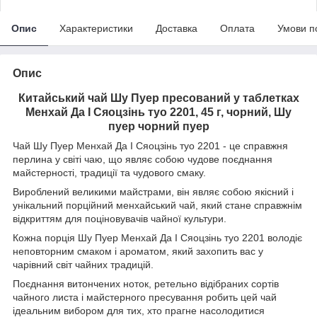
Опис
Характеристики
Доставка
Оплата
Умови п
Опис
Китайський чай Шу Пуер пресований у таблетках
Менхай Да І Сяоцзінь туо 2201, 45 г, чорний, Шу
пуер чорний пуер
Чай Шу Пуер Менхай Да І Сяоцзінь туо 2201 - це справжня
перлина у світі чаю, що являє собою чудове поєднання
майстерності, традиції та чудового смаку.
Вироблений великими майстрами, він являє собою якісний і
унікальний порційний менхайський чай, який стане справжнім
відкриттям для поціновувачів чайної культури.
Кожна порція Шу Пуер Менхай Да І Сяоцзінь туо 2201 володіє
неповторним смаком і ароматом, який захопить вас у
чарівний світ чайних традицій.
Поєднання витончених ноток, ретельно відібраних сортів
чайного листа і майстерного пресування робить цей чай
ідеальним вибором для тих, хто прагне насолодитися