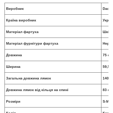
Виробник
Dadd
Країна виробник
Украї
Матеріал фартуха
Шкіра
Матеріал фурнітури фартуха
Нержа
Довжина
75 см
Ширина
59,5 
Загальна довжина лямок
140 с
Довжина лямок від кільця на спині
83 см
Розміри
S-M, 