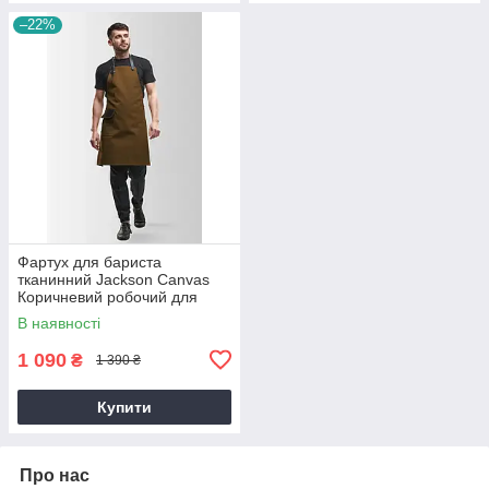
–22%
Фартух для бариста
тканинний Jackson Canvas
Коричневий робочий для
бармена з кишенею фартух
В наявності
для офіціанта
1 090
₴
1 390 ₴
Купити
Про нас