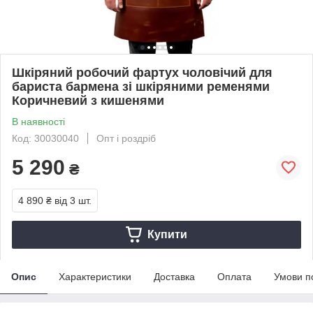
Шкіряний робочий фартух чоловічий для
бариста бармена зі шкіряними ременями
Коричневий з кишенями
В наявності
Код: 30030040
Опт і роздріб
5 290
₴
4 890 ₴
від 3 шт.
Купити
Опис
Характеристики
Доставка
Оплата
Умови п