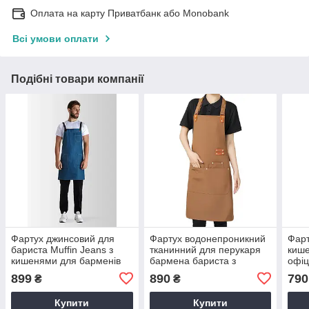
Оплата на карту Приватбанк або Monobank
Всі умови оплати
Подібні товари компанії
Фартух джинсовий для
Фартух водонепроникний
Фарт
бариста Muffin Jeans з
тканинний для перукаря
киш
кишенями для барменів
бармена бариста з
офіц
робочий з ременями для
кишенями Коричневий
водо
899
890
790
₴
₴
офіціанта
розмір М
кухн
кухо
Купити
Купити