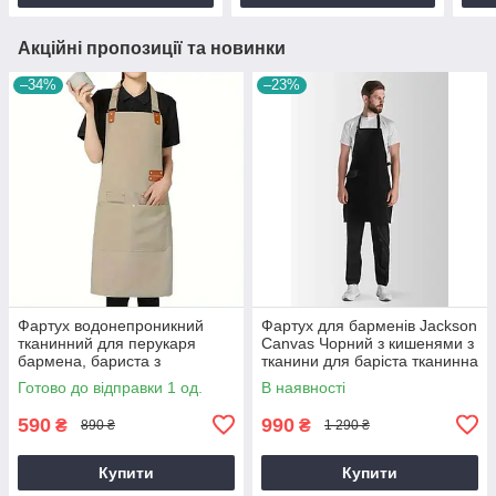
Акційні пропозиції та новинки
–34%
–23%
Фартух водонепроникний
Фартух для барменів Jackson
тканинний для перукаря
Canvas Чорний з кишенями з
бармена, бариста з
тканини для баріста тканинна
кишенями Бежевий розмір М
бавовна для офіціанта
Готово до відправки 1 од.
В наявності
590
990
₴
₴
890 ₴
1 290 ₴
Купити
Купити