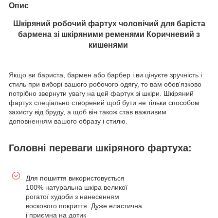
Опис
Шкіряний робочий фартух чоловічий для баріста
бармена зі шкіряними ременями Коричневий з
кишенями
Якщо ви бариста, бармен або барбер і ви цінуєте зручність і
стиль при виборі вашого робочого одягу, то вам обов'язково
потрібно звернути увагу на цей фартух зі шкіри. Шкіряний
фартух спеціально створений щоб бути не тільки способом
захисту від бруду, а щоб він також став важливим
доповненням вашого образу і стилю.
Головні переваги шкіряного фартуха:
Для пошиття використовується
100% натуральна шкіра великої
рогатої худоби з нанесенням
воскового покриття. Дуже еластична
і приємна на дотик