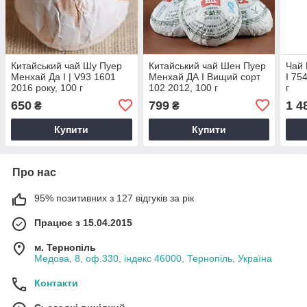
Китайський чай Шу Пуер
Китайський чай Шен Пуер
Чай
Менхай Да І | V93 1601
Менхай ДА І Вищий сорт
І 75
2016 року, 100 г
102 2012, 100 г
г
650
799
1 4
₴
₴
Купити
Купити
Про нас
95% позитивних з 127 відгуків за рік
Працює з 15.04.2015
м. Тернопіль
Медова, 8, оф.330, індекс 46000, Тернопіль, Україна
Контакти