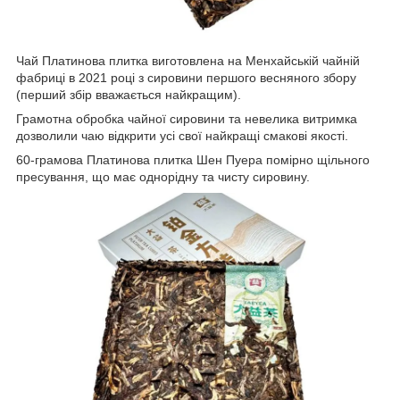
Чай Платинова плитка виготовлена на Менхайській чайній
фабриці в 2021 році з сировини першого весняного збору
(перший збір вважається найкращим).
Грамотна обробка чайної сировини та невелика витримка
дозволили чаю відкрити усі свої найкращі смакові якості.
60-грамова Платинова плитка Шен Пуера помірно щільного
пресування, що має однорідну та чисту сировину.