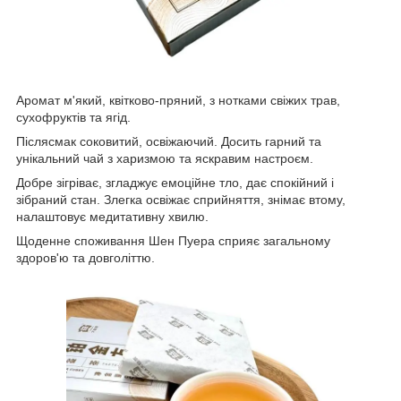
Аромат м'який, квітково-пряний, з нотками свіжих трав,
сухофруктів та ягід.
Післясмак соковитий, освіжаючий. Досить гарний та
унікальний чай з харизмою та яскравим настроєм.
Добре зігріває, згладжує емоційне тло, дає спокійний і
зібраний стан. Злегка освіжає сприйняття, знімає втому,
налаштовує медитативну хвилю.
Щоденне споживання Шен Пуера сприяє загальному
здоров'ю та довголіттю.