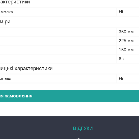
рактеристики
емолка
Ні
зміри
350 мм
225 мм
150 мм
6 кг
ицькі характеристики
молка
Ні
ля замовлення
ВІДГУКИ