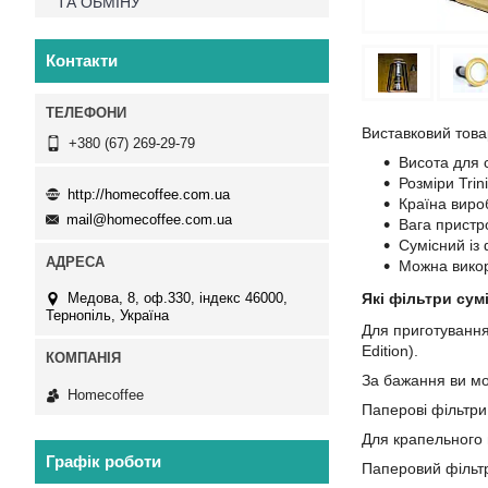
ТА ОБМІНУ
Контакти
Виставковий товар
+380 (67) 269-29-79
Висота для 
Розміри Trin
http://homecoffee.com.ua
Країна виро
mail@homecoffee.com.ua
Вага пристро
Сумісний із
Можна викор
Які фільтри сумі
Медова, 8, оф.330, індекс 46000,
Тернопіль, Україна
Для приготування
Edition).
За бажання ви мож
Homecoffee
Паперові фільтри
Для крапельного 
Графік роботи
Паперовий фільтр