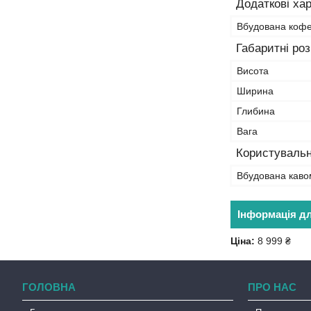
Додаткові ха
Вбудована коф
Габаритні ро
Висота
Ширина
Глибина
Вага
Користувальн
Вбудована каво
Інформація д
Ціна:
8 999 ₴
ГОЛОВНА
ПРО НАС