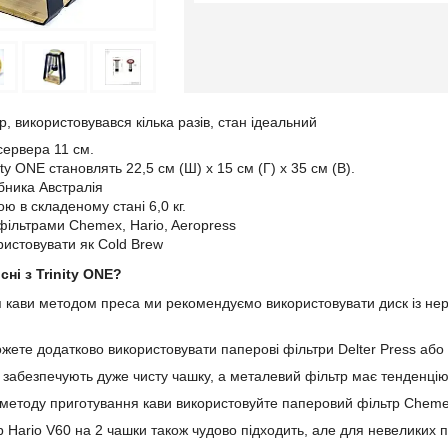
, використовувався кілька разів, стан ідеальний
сервера 11 см.
ity ONE становлять 22,5 см (Ш) x 15 см (Г) x 35 см (В).
бника Австралія
ю в складеному стані 6,0 кг.
 фільтрами Chemex, Hario, Aeropress
истовувати як Cold Brew
сні з Trinity ONE?
 кави методом преса ми рекомендуємо використовувати диск із нерж
ете додатково використовувати паперові фільтри Delter Press або А
 забезпечують дуже чисту чашку, а металевий фільтр має тенденцію
методу приготування кави використовуйте паперовий фільтр Cheme
 Hario V60 на 2 чашки також чудово підходить, але для невеликих п