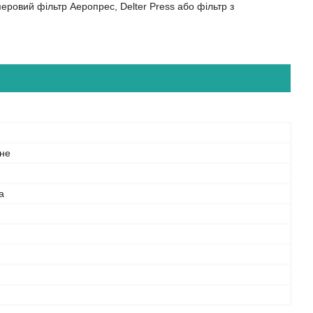
ровий фільтр Аеропрес, Delter Press або фільтр з
не
а