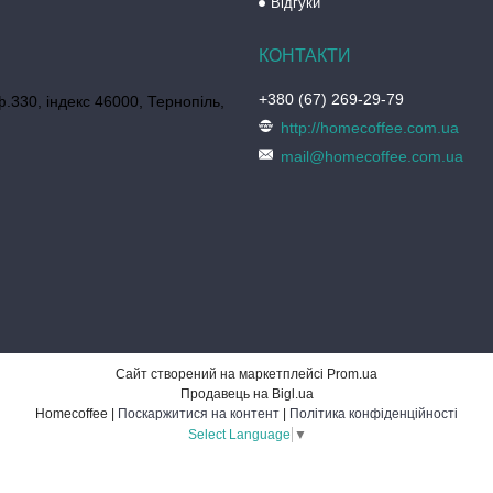
Відгуки
+380 (67) 269-29-79
ф.330, індекс 46000, Тернопіль,
http://homecoffee.com.ua
mail@homecoffee.com.ua
Сайт створений на маркетплейсі
Prom.ua
Продавець на Bigl.ua
Homecoffee |
Поскаржитися на контент
|
Політика конфіденційності
Select Language
▼