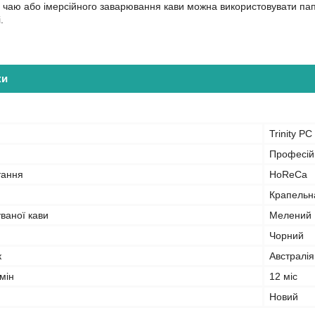
чаю або імерсійного заварювання кави можна використовувати папе
.
ки
Trinity PC
Професій
тання
HoReCa
Крапельн
ваної кави
Мелений
Чорний
к
Австралія
мін
12 міс
Новий