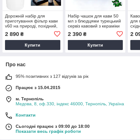
Дорожній набір для
Набір чашок для кави 50
Каво
приготування фільтр кави
мл з блюдцями турецький
для 
v60 на природі, похідний,
сервіз кавовий з кераміки
схід
для любителів кави
Золотистий глянець
в по
2 890
2 390
2 0
₴
₴
для 
Золо
Купити
Купити
Про нас
95% позитивних з 127 відгуків за рік
Працює з 15.04.2015
м. Тернопіль
Медова, 8, оф.330, індекс 46000, Тернопіль, Україна
Контакти
Сьогодні працює з 09:00 до 18:00
Показати весь графік роботи