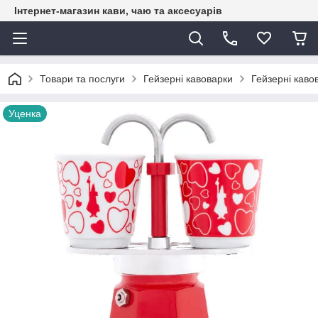
Інтернет-магазин кави, чаю та аксесуарів
Товари та послуги
Гейзерні кавоварки
Гейзерні кавов
Уценка