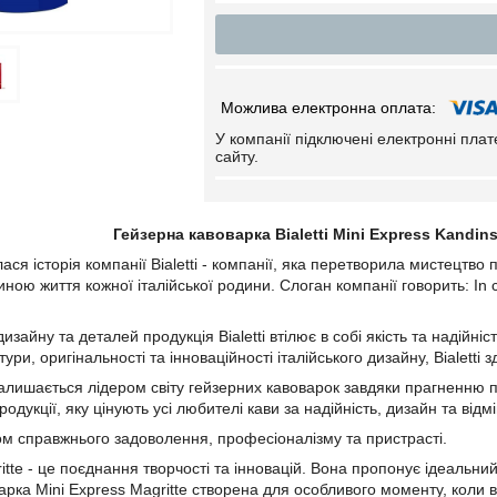
У компанії підключені електронні пла
сайту.
Гейзерна кавоварка Bialetti Mini Express Kandins
ася історія компанії Bialetti - компанії, яка перетворила мистецтв
ною життя кожної італійської родини. Слоган компанії говорить: In 
дизайну та деталей продукція Bialetti втілює в собі якість та надійн
ури, оригінальності та інноваційності італійського дизайну, Bialett
 залишається лідером світу гейзерних кавоварок завдяки прагненню п
одукції, яку цінують усі любителі кави за надійність, дизайн та відмі
імом справжнього задоволення, професіоналізму та пристрасті.
itte - це поєднання творчості та інновацій. Вона пропонує ідеальни
варка Mini Express Magritte створена для особливого моменту, коли