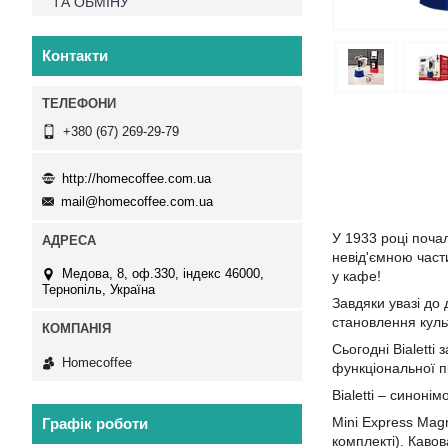
ТА ОБМІНУ
Контакти
+380 (67) 269-29-79
http://homecoffee.com.ua
mail@homecoffee.com.ua
У 1933 році почал
невід'ємною части
Медова, 8, оф.330, індекс 46000,
у кафе!
Тернопіль, Україна
Завдяки увазі до 
становлення культ
Сьогодні Bialetti
Homecoffee
функціональної пр
Bialetti – синон
Mini Express Magr
Графік роботи
комплекті). Каво