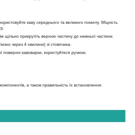
користовуйте каву середнього та великого помелу. Міцність
тр.
тім щільно прикрутіть верхню частину до нижньої частини.
лизно через 4 хвилини) зі стовпчика.
ої поверхні кавоварки, користуйтеся ручкою.
 компонентів, а також правильність їх встановлення.