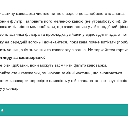
частину кавоварки чистою питною водою до запобіжного клапана.
ібний фільтр і заповніть його меленою кавою (не утрамбовуючи). Ви
ювати кількістю меленої кави, що засипається у лійкоподібний філь
 пластинка фільтра та прокладка увійшли у відповідні гнізда, а по
у на середній вогонь і дочекайтеся, поки кава почне витікати (приб
ть чашки, зніміть чашки та кавоварку з вогню. Не торкайтеся гаряч
гляду за кавоваркою:
 різні добавки, вони можуть засмічити фільтр кавоварки.
ряйте стан кавоварки, змінюючи замінні частини, що зношуються.
ям кавоварки перевірте наявність у ній клапана та всіх внутрішніх
 у фільтрі.
ки