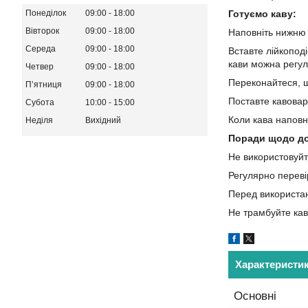
Понеділок
09:00
18:00
Готуємо каву:
Вівторок
09:00
18:00
Наповніть нижню 
Середа
09:00
18:00
Вставте лійкопод
кави можна регул
Четвер
09:00
18:00
Переконайтеся, що
Пʼятниця
09:00
18:00
Поставте кавоварк
Субота
10:00
15:00
Коли кава наповни
Неділя
Вихідний
Поради щодо до
Не використовуйте
Регулярно переві
Перед використанн
Не трамбуйте каву
Характеристи
Основні