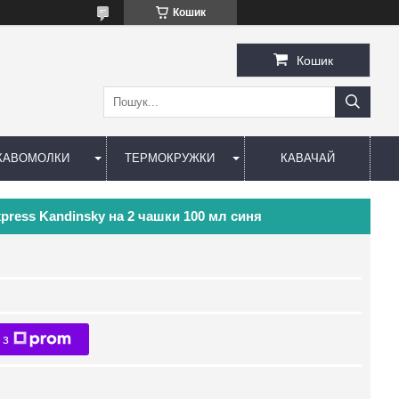
Кошик
Кошик
КАВОМОЛКИ
ТЕРМОКРУЖКИ
КАВАЧАЙ
Express Kandinsky на 2 чашки 100 мл синя
 з