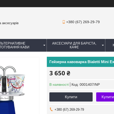
+380 (67) 269-29-79
а аксесуарів
ЛЬТЕРНАТИВНЕ
АКСЕСУАРИ ДЛЯ БАРІСТА,
ГОТУВАННЯ КАВИ
КАФЕ
Гейзерна кавоварка Bialetti Mini 
3 650 ₴
В наявності
Код:
0001407/NP
Купити
Купити
+380 (67) 269-29-79