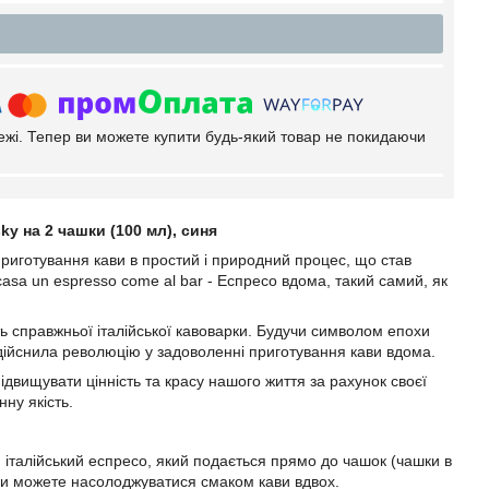
тежі. Тепер ви можете купити будь-який товар не покидаючи
ky на 2 чашки (100 мл), синя
о приготування кави в простий і природний процес, що став
casa un espresso come al bar - Еспресо вдома, такий самий, як
ість справжньої італійської кавоварки. Будучи символом епохи
i здійснила революцію у задоволенні приготування кави вдома.
ідвищувати цінність та красу нашого життя за рахунок своєї
нну якість.
й італійський еспресо, який подається прямо до чашок (чашки в
 ви можете насолоджуватися смаком кави вдвох.