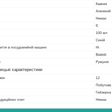
Кавник
Алюміній
Немає
Є
100 мл
Синій
миття в посудомийній машині
Ні
Bialetti
к
Румунія
ицькі характеристики
мін
12
Побутове
Гейзерна
ндукційних плит
Немає