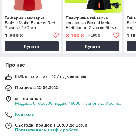
Гейзерна кавоварка
Електрична гейзерна
Гейз
Bialetti Moka Express Red
кавоварка Bialetti Moka
Bial
3 чашки 130 мл
Elettrika на 2 чашки 90 мл
мл, 
алюміній мока домашня
приг
1 899
3 190
1 9
₴
₴
4 190 ₴
алюм
Купити
Купити
Про нас
95% позитивних з 127 відгуків за рік
Працює з 15.04.2015
м. Тернопіль
Медова, 8, оф.330, індекс 46000, Тернопіль, Україна
Контакти
Сьогодні працює з 10:00 до 15:00
Показати весь графік роботи