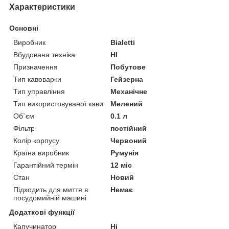
Характеристики
Основні
Виробник
Bialetti
Вбудована техніка
НІ
Призначення
Побутове
Тип кавоварки
Гейзерна
Тип управління
Механічне
Тип використовуваної кави
Мелений
Об`єм
0.1 л
Фільтр
постійний
Колір корпусу
Червоний
Країна виробник
Румунія
Гарантійний термін
12 міс
Стан
Новий
Підходить для миття в
Немає
посудомийній машині
Додаткові функції
Капучинатор
Ні