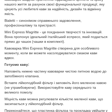
нашого життя за рахунок своєї функціональної продукції, яку
цінують усі любителі кави за надійність, дизайн та відмінну
якість.
Bialetti – синонімом справжнього задоволення,
професіоналізму та пристрасті.
Mini Express Magritte - це поєднання творчості та інновацій.
Вона пропонує ідеальний італійський еспресо, який подається
прямо до чашок (чашки в комплекті).
Кавоварка Mini Express Magritte створена для особливого
моменту, коли ви можете насолоджуватися смаком кави
вдвох.
Готуємо каву:
Наповніть нижню частину кавоварки чистою питною водою до
запобіжного клапана.
Вставте лійкоподібний фільтр і заповніть його меленою кавою
(не утрамбовуючи). Використовуйте каву середнього та
великого помолу.
Міцність кави можна регулювати кількістю меленої кави, що
засипається у лійкоподібний фільтр.
Переконайтеся, що пластинка фільтра та прокладка увійшли у