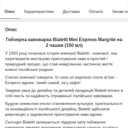
Опис
Характеристики
Доставка
Оплата
Умови п
Опис
Гейзерна кавоварка Bialetti Mini Express Margrite на
2 чашки (100 мл)
У 1933 році почалася історія компанії Bialetti - компанії, яка
перетворила мистецтво приготування кави в простий і
природний процес, що став невід'ємною частиною життя
кожної італійської родини.
Слоган компанії говорить: In casa un espresso come al bar -
Еспресо вдома, такий самий, як у кафе!
Завдяки увазі до дизайну та деталей продукція Bialetti втілює в
собі якість та надійність справжньої італійської кавоварки
.
Будучи символом епохи становлення культури, оригінальності
та інноваційності італійського дизайну, Bialetti здійснила
революцію у задоволенні приготування кави вдома.
Сьогодні Bialetti залишається лідером світу гейзерних
кавоварок завдяки прагненню підвищувати цінність та красу