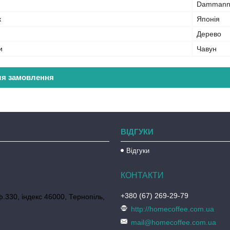
Dammann 
к
Японія
Дерево
и
Чавун
ля замовлення
ВІДГУКИ
Відгуки
+380 (67) 269-29-79
ф.330, індекс 46000, Тернопіль,
http://homecoffee.com.ua
mail@homecoffee.com.ua