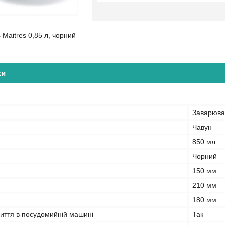
 Maitres 0,85 л, чорний
ки
Заварюва
Чавун
850 мл
Чорний
150 мм
210 мм
180 мм
миття в посудомийній машині
Так