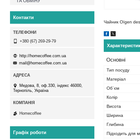
ТА ОБМІНУ
Контакти
Чайник Oïgen des
+380 (67) 269-29-79
Характеристи
http://homecoffee.com.ua
Основні
mail@homecoffee.com.ua
Тип посуду
Матеріал
Медова, 8, оф.330, індекс 46000,
Об`єм
Тернопіль, Україна
Колір
Висота
Homecoffee
Ширина
Глибина
Графік роботи
Підходить для 