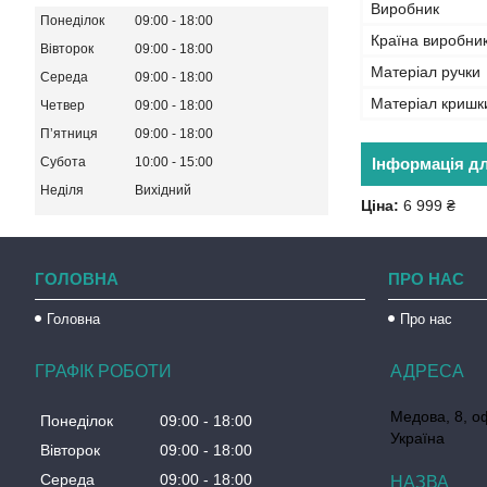
Виробник
Понеділок
09:00
18:00
Країна виробни
Вівторок
09:00
18:00
Матеріал ручки
Середа
09:00
18:00
Матеріал кришк
Четвер
09:00
18:00
Пʼятниця
09:00
18:00
Субота
10:00
15:00
Інформація д
Неділя
Вихідний
Ціна:
6 999 ₴
ГОЛОВНА
ПРО НАС
Головна
Про нас
ГРАФІК РОБОТИ
Медова, 8, о
Понеділок
09:00
18:00
Україна
Вівторок
09:00
18:00
Середа
09:00
18:00