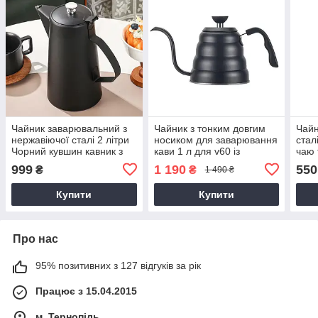
Чайник заварювальний з
Чайник з тонким довгим
Чайн
нержавіючої сталі 2 літри
носиком для заварювання
стал
Чорний кувшин кавник з
кави 1 л для v60 із
чаю 
кришкою для чаю та кави
нержавіючої сталі для
газо
999
1 190
550
₴
₴
1 490 ₴
плити кавовий Чорний
кри
Купити
Купити
Про нас
95% позитивних з 127 відгуків за рік
Працює з 15.04.2015
м. Тернопіль