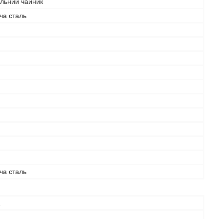
льний чайник
ча сталь
ча сталь
а