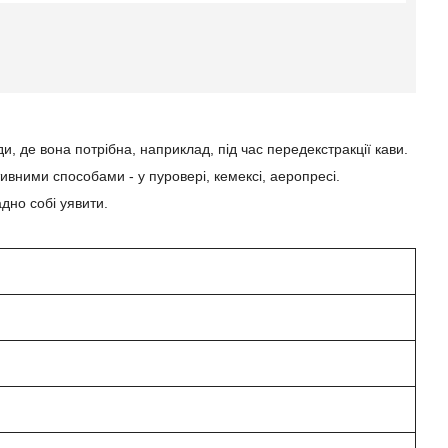
и, де вона потрібна, наприклад, під час передекстракції кави.
вними способами - у пуровері, кемексі, аеропресі.
дно собі уявити.