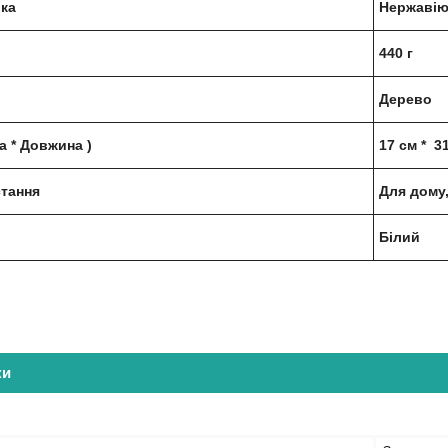
ика
Нержавію
440 г
Дерево
а * Довжина )
17 см * 3
тання
Для дому
Білий
ки