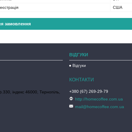
еєстрація
США
ля замовлення
ВІДГУКИ
Відгуки
+380 (67) 269-29-79
ф.330, індекс 46000, Тернопіль,
http://homecoffee.com.ua
mail@homecoffee.com.ua