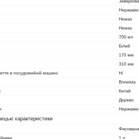
Заварюва
Нержавію
Немає
Немає
700 мл
Білий
170 мм
310 мм
миття в посудомийній машині
Ні
Brewista
к
Китай
Дерево
и
Нержавію
ицькі характеристики
Фіксован
айника
1 л