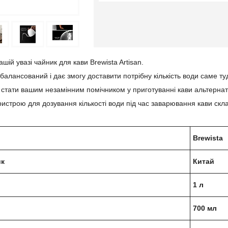
ій увазі чайник для кави Brewista Artisan.
балансований і дає змогу доставити потрібну кількість води саме туд
стати вашим незамінним помічником у приготуванні кави альтернати
ристрою для дозування кількості води під час заварювання кави скла
Brewista
ик
Китай
1 л
700 мл