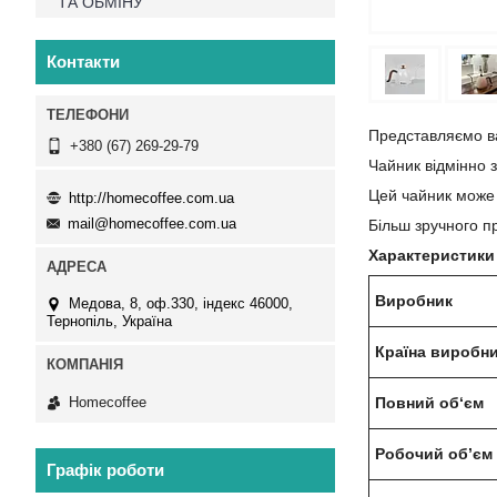
ТА ОБМІНУ
Контакти
Представляємо ваш
+380 (67) 269-29-79
Чайник відмінно з
Цей чайник може 
http://homecoffee.com.ua
mail@homecoffee.com.ua
Більш зручного п
Характеристики
Виробник
Медова, 8, оф.330, індекс 46000,
Тернопіль, Україна
Країна виробн
Homecoffee
Повний об‘єм
Робочий об’єм
Графік роботи