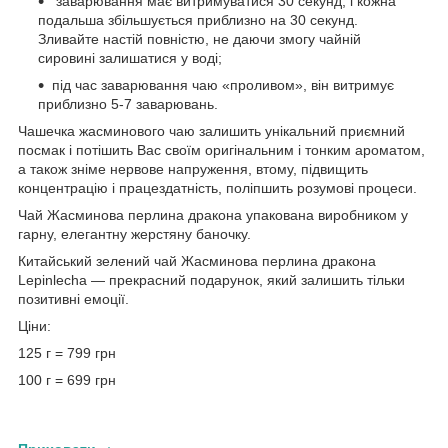
заварювання має витримуватися 30 секунд, і кожна
подальша збільшується приблизно на 30 секунд.
Зливайте настій повністю, не даючи змогу чайній
сировині залишатися у воді;
під час заварювання чаю «проливом», він витримує
приблизно 5-7 заварювань.
Чашечка жасминового чаю залишить унікальний приємний
посмак і потішить Вас своїм оригінальним і тонким ароматом,
а також зніме нервове напруження, втому, підвищить
концентрацію і працездатність, поліпшить розумові процеси.
Чай Жасминова перлина дракона упакована виробником у
гарну, елегантну жерстяну баночку.
Китайський зелений чай Жасминова перлина дракона
Lepinlecha — прекрасний подарунок, який залишить тільки
позитивні емоції.
Ціни:
125 г = 799 грн
100 г = 699 грн