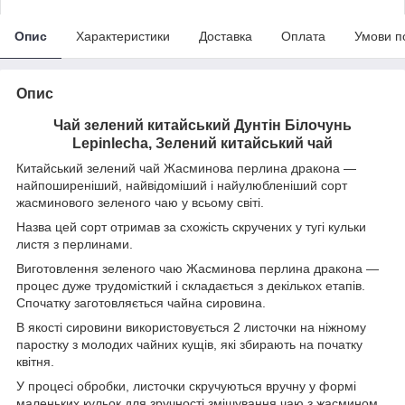
Опис
Характеристики
Доставка
Оплата
Умови п
Опис
Чай зелений китайський Дунтін Білочунь
Lepinlecha, Зелений китайський чай
Китайський зелений чай Жасминова перлина дракона —
найпоширеніший, найвідоміший і найулюбленіший сорт
жасминового зеленого чаю у всьому світі.
Назва цей сорт отримав за схожість скручених у тугі кульки
листя з перлинами.
Виготовлення зеленого чаю Жасминова перлина дракона —
процес дуже трудомісткий і складається з декількох етапів.
Спочатку заготовляється чайна сировина.
В якості сировини використовується 2 листочки на ніжному
паростку з молодих чайних кущів, які збирають на початку
квітня.
У прoцесі обробки, листочки скручуються вручну у формі
маленьких кульок для зручності змішування чаю з жасмином.