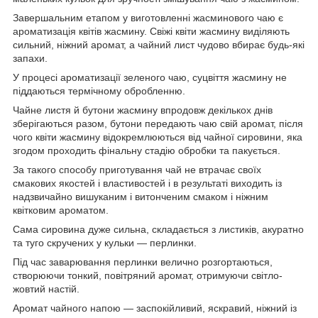
Завершальним етапом у виготовленні жасминового чаю є
ароматизація квітів жасмину. Свіжі квіти жасмину виділяють
сильний, ніжний аромат, а чайний лист чудово вбирає будь-які
запахи.
У процесі ароматизації зеленого чаю, суцвіття жасмину не
піддаються термічному обробленню.
Чайне листя й бутони жасмину впродовж декількох днів
зберігаються разом, бутони передають чаю свій аромат, після
чого квіти жасмину відокремлюються від чайної сировини, яка
згодом проходить фінальну стадію обробки та пакується.
За такого способу приготування чай не втрачає своїх
смакових якостей і властивостей і в результаті виходить із
надзвичайно вишуканим і витонченим смаком і ніжним
квітковим ароматом.
Сама сировина дуже сильна, складається з листиків, акуратно
та туго скручених у кульки — перлинки.
Під час заварювання перлинки велично розгортаються,
створюючи тонкий, повітряний аромат, отримуючи світло-
жовтий настій.
Аромат чайного напою — заспокійливий, яскравий, ніжний із