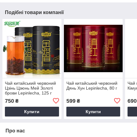
Подібні товари компанії
Чай китайський червоний
Чай китайський червоний
Чай 
Цзінь Цзюнь Мей Золоті
Дянь Хун Lepinlecha, 80 г
Кіму
брови Lepinlecha, 125 г
750
599
690
₴
₴
Купити
Купити
Про нас