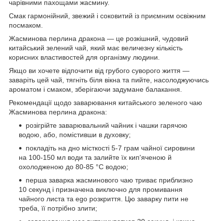
чарівними пахощами жасмину.
Смак гармонійний, звeжий і соковитий із приємним освіжним
посмаком.
Жасминова перлина дракона — це розкішний, чудовий
китайський зелений чай, який має величезну кількість
корисних властивостей для організму людини.
Якщо ви хочете відпочити від грубого суворого життя —
заваріть цей чай, тягніть біля вікна та пийте, насолоджуючись
ароматом і смаком, зберігаючи задумане балакання.
Рекомендації щодо заварювання китайського зеленого чаю
Жасминова перлина дракона:
розігрійте заварювальний чайник і чашки гарячою
водою, або, помістивши в духовку;
покладіть на дно місткості 5-7 грам чайної сировини
на 100-150 мл води та залийте їх кип'яченою й
охолодженою до 80-85 °C водою;
перша заварка жасминового чаю триває приблизно
10 секунд і призначена виключно для промивання
чайного листа та ego розкриття. Цю заварку пити не
треба, її потрібно злити;