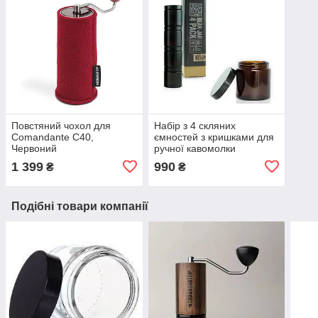
Повстяний чохол для
Набір з 4 скляних
Comandante C40,
ємностей з кришками для
Червоний
ручної кавомолки
Сomandante Clear Glass
1 399
990
₴
₴
Подібні товари компанії