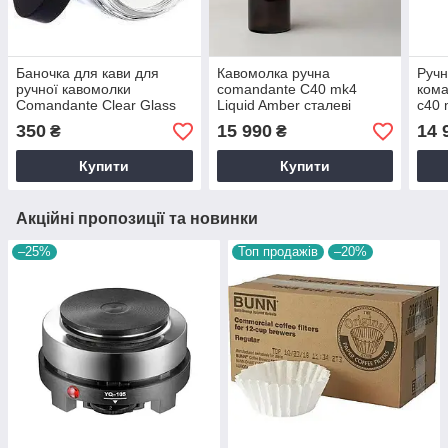
Баночка для кави для
Кавомолка ручна
Ручн
ручної кавомолки
comandante С40 mk4
ком
Comandante Clear Glass
Liquid Amber сталеві
с40 
жорна, Ручна кавомолка
стал
350
15 990
14 
₴
₴
команданте Comandante
Com
c40 mk4
Купити
Купити
Акційні пропозиції та новинки
–25%
Топ продажів
–20%