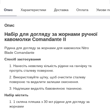
Опис
Характеристики
Доставка
Оплата
Умови п
Опис
Набір для догляду за жорнами ручної
кавомолки Comandante II
Рідина для догляду за жорнами для кавомолок Nitro
Blade Сomandante
Спосіб застосування
Нанесіть невелику кількість рідини на ганчірку та
протріть сталеву поверхню.
Використовуйте щітку, щоб очистити сталеву
поверхню та видалити залишки окиснення.
Надлишки видаліть бавовняною тканиною.
Набір містить
1 скляна пляшка з 30 мл рідини для догляду за
жорнами