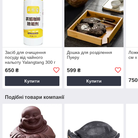
Засіб для очищення
Дошка для розділення
Ложк
посуду від чайного
Пуеру
см х
нальоту Yalangtang 300 г
650
599
₴
₴
750
Купити
Купити
Подібні товари компанії