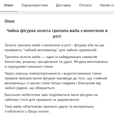
Опис
Характеристики
Доставка
Оплата
Умови п
Опис
Чайна фігурка золота трилапа жаба з монеткою в
роті
Золота трилапа жаба з монеткою в роті - фігурка або як ще
називають "чайний вихованець" для чайних церемоній.
Трилапа золота жаба — один із найвідоміших символів
багатства, розкоші, процвітання та удачі. Фігурка виготовлена
із пурпурової ісинської глини.
Через хорошу повітропроникність і водопоглинання глини
тривале використання фігурки призведе до того, що «чайний
вихованець» з часом стане більш гладким і блискучим від
чайної рідини, що вбирається.
Багатьом любителям чаю подобається мати фігурки на
чайному столі для прикраси та задоволення.
Така жаба обов'язково принесе удачу та матеріальну
стабільність у Вашу оселю.