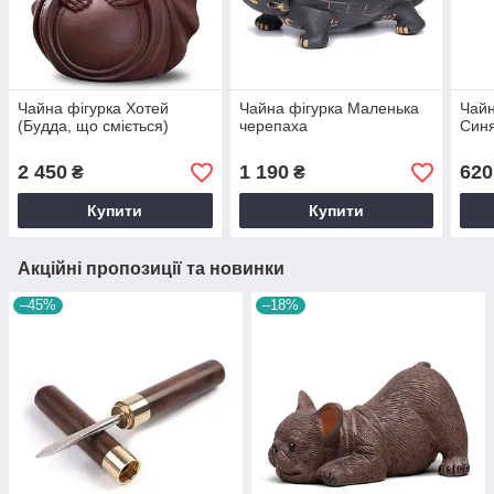
Чайна фігурка Хотей
Чайна фігурка Маленька
Чайн
(Будда, що сміється)
черепаха
Син
2 450
1 190
620
₴
₴
Купити
Купити
Акційні пропозиції та новинки
–45%
–18%