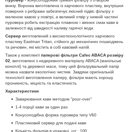
внизу. Воронка
виготовлена із харчового пластику, внутрішня
поверхня з ребрами забезпечує якісний підвіс фільтру з
меленою кавою у повітрі, а великий отвір у нижній частині
пуровера робить екстракцію плавною і змінює смак кави в
залежності від швидкості наливу гарячої води.
Сервер
виготовлений з високотехнологічного харчового
пластику Eastman Tritan, стійкого до механічних пошкоджень
та речовин, які містить в собі кавовий напій.
Також у комплекті
паперові фільтри Cafec ABACA розміру
02
, виготовлені з недеревного матеріалу ABACA (манільські
коноплі) та деревної маси, тому цей фільтрувальний папір
можна назвати екологічно чистим. Завдяки оригінальній
технології виготовлення паперу, фільтри мають хорошу
проникність, міцність та еластичність
Характеристики
Заварювання кави методом "pour-over"
1-4 порції кави за один раз
Конусоподібна форма пуровера типу V60
Пластиковий сервер для подачі кави
Кількість фільтрів в упаковці, шт : 100