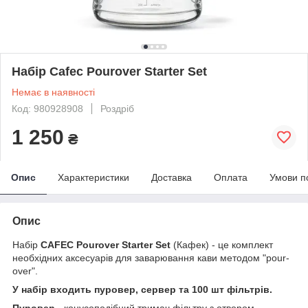
Набір Cafec Pourover Starter Set
Немає в наявності
Код: 980928908
Роздріб
1 250
₴
Опис
Характеристики
Доставка
Оплата
Умови п
Опис
Набір
CAFEC Pourover Starter Set
(Кафек) - це комплект
необхідних аксесуарів для заварювання кави методом "pour-
over".
У набір входить пуровер, сервер та 100 шт фільтрів.
Пуровер
- конусоподібний тримач фільтру з отвором