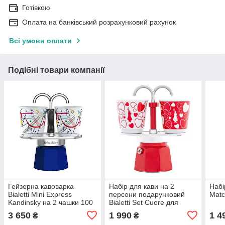
Готівкою
Оплата на банківський розрахунковий рахунок
Всі умови оплати
Подібні товари компанії
Гейзерна кавоварка
Набір для кави на 2
Набі
Bialetti Mini Express
персони подарунковий
Matc
Kandinsky на 2 чашки 100
Bialetti Set Cuore для
мл синя
любителів кави
3 650
1 990
1 4
₴
₴