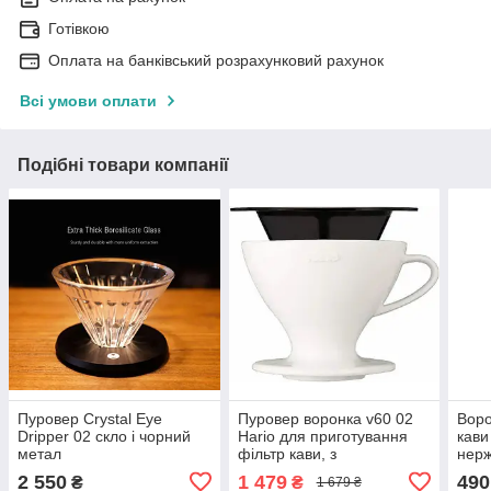
Готівкою
Оплата на банківський розрахунковий рахунок
Всі умови оплати
Подібні товари компанії
Пуровер Crystal Eye
Пуровер воронка v60 02
Воро
Dripper 02 скло і чорний
Hario для приготування
кави
метал
фільтр кави, з
нерж
багаторазовим фільтром,
порц
2 550
1 479
490
₴
₴
1 679 ₴
кераміка, Білий, 400 мл
бага