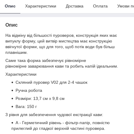
Опис
Характеристики
Доставка
Оплата
Умови п
Опис
На відміну від більшості пуроверов, конструкція яких має
випуклу форму, цей витвір мистецтва має конструкцію
ввігнутої форми, що для того, щоб потік води був більш
плавнішим.
Саме така форма забезпечує рівномірне
рівномірне заварювання кави та робить напій ідеальним.
Характеристики
Скляний пуровер V02 для 2-4 чашок
Ручна робота
Розміри: 13,7 см х 9,8 см
Вага: 150 г
3 рівня для забезпечення чудової екстракції кави:
А - Герметичний рівень - фільтр-папір, повністю
прилеглий до гладкої верхній частині пуровера.