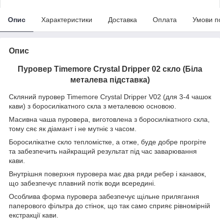
Опис
Характеристики
Доставка
Оплата
Умови п
Опис
Пуровер Timemore Crystal Dripper 02 скло (Біла
металева підставка)
Скляний пуровер Timemore Crystal Dripper V02 (для 3-4 чашок
кави) з боросилікатного скла з металевою основою.
Масивна чаша пуровера, виготовлена з боросилікатного скла,
тому сяє як діамант і не мутніє з часом.
Боросилікатне скло тепломістке, а отже, буде добре прогріте
та забезпечить найкращий результат під час заварювання
кави.
Внутрішня поверхня пуровера має два ряди ребер і канавок,
що забезпечує плавний потік води всередині.
Особлива форма пуровера забезпечує щільне прилягання
паперового фільтра до стінок, що так само сприяє рівномірній
екстракції кави.