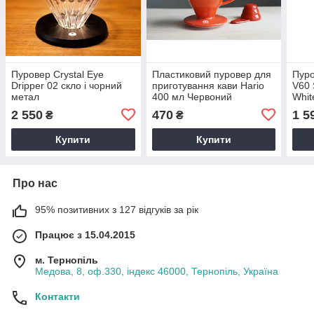
Пуровер Crystal Eye
Пластиковий пуровер для
Пуро
Dripper 02 скло і чорний
приготування кави Hario
V60 
метал
400 мл Червоний
Whit
2 550
470
1 5
₴
₴
Купити
Купити
Про нас
95% позитивних з 127 відгуків за рік
Працює з 15.04.2015
м. Тернопіль
Медова, 8, оф.330, індекс 46000, Тернопіль, Україна
Контакти