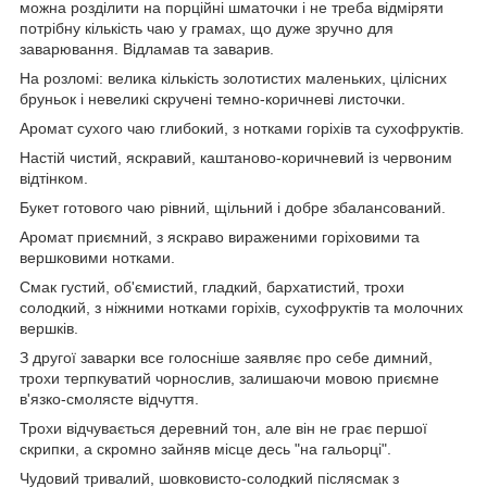
можна розділити на порційні шматочки і не треба відміряти
потрібну кількість чаю у грамах, що дуже зручно для
заварювання. Відламав та заварив.
На розломі: велика кількість золотистих маленьких, цілісних
бруньок і невеликі скручені темно-коричневі листочки.
Аромат сухого чаю глибокий, з нотками горіхів та сухофруктів.
Настій чистий, яскравий, каштаново-коричневий із червоним
відтінком.
Букет готового чаю рівний, щільний і добре збалансований.
Аромат приємний, з яскраво вираженими горіховими та
вершковими нотками.
Смак густий, об'ємистий, гладкий, бархатистий, трохи
солодкий, з ніжними нотками горіхів, сухофруктів та молочних
вершків.
З другої заварки все голосніше заявляє про себе димний,
трохи терпкуватий чорнослив, залишаючи мовою приємне
в'язко-смолясте відчуття.
Трохи відчувається деревний тон, але він не грає першої
скрипки, а скромно зайняв місце десь "на гальорці".
Чудовий тривалий, шовковисто-солодкий післясмак з