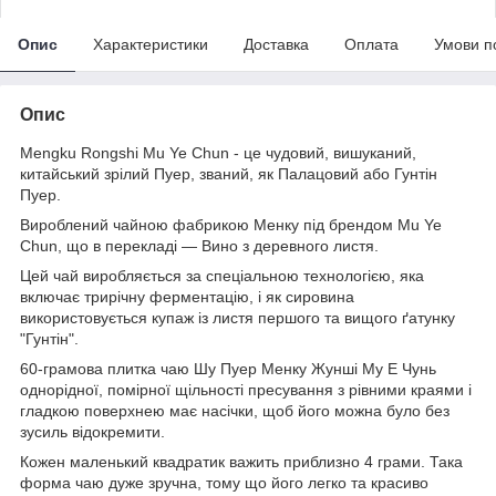
Опис
Характеристики
Доставка
Оплата
Умови п
Опис
Mengku Rongshi Mu Ye Chun - це чудовий, вишуканий,
китайський зрілий Пуер, званий, як Палацовий або Гунтін
Пуер.
Вироблений чайною фабрикою Менку під брендом Mu Ye
Chun, що в перекладі — Вино з деревного листя.
Цей чай виробляється за спеціальною технологією, яка
включає трирічну ферментацію, і як сировина
використовується купаж із листя першого та вищого ґатунку
"Гунтін".
60-грамова плитка чаю Шу Пуер Менку Жунші Му Е Чунь
однорідної, помірної щільності пресування з рівними краями і
гладкою поверхнею має насічки, щоб його можна було без
зусиль відокремити.
Кожен маленький квадратик важить приблизно 4 грами. Така
форма чаю дуже зручна, тому що його легко та красиво