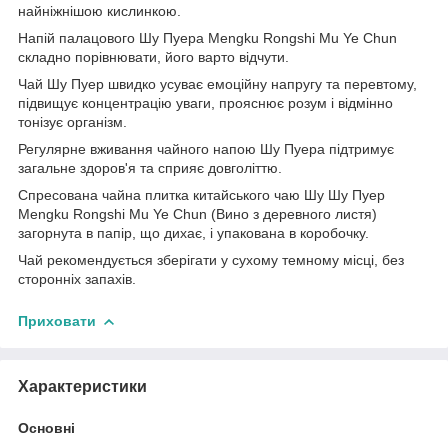
найніжнішою кислинкою.
Напій палацового Шу Пуера Mengku Rongshi Mu Ye Chun
складно порівнювати, його варто відчути.
Чай Шу Пуер швидко усуває емоційну напругу та перевтому,
підвищує концентрацію уваги, прояснює розум і відмінно
тонізує організм.
Регулярне вживання чайного напою Шу Пуера підтримує
загальне здоров'я та сприяє довголіттю.
Спресована чайна плитка китайського чаю Шу Шу Пуер
Mengku Rongshi Mu Ye Chun (Вино з деревного листя)
загорнута в папір, що дихає, і упакована в коробочку.
Чай рекомендується зберігати у сухому темному місці, без
сторонніх запахів.
Приховати
Характеристики
Основні