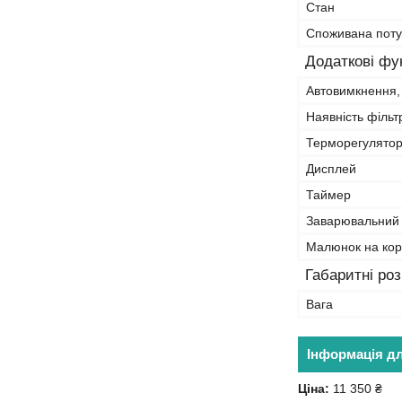
Стан
Споживана поту
Додаткові фун
Автовимкнення,
Наявність фільт
Терморегулято
Дисплей
Таймер
Заварювальний
Малюнок на кор
Габаритні ро
Вага
Інформація д
Ціна:
11 350 ₴