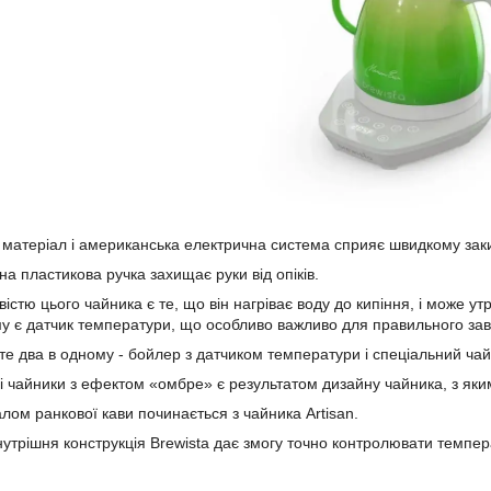
 матеріал і американська електрична система сприяє швидкому за
а пластикова ручка захищає руки від опіків.
стю цього чайника є те, що він нагріває воду до кипіння, і може у
у є датчик температури, що особливо важливо для правильного за
те два в одному - бойлер з датчиком температури і спеціальний чай
і чайники з ефектом «омбре» є результатом дизайну чайника, з яким
лом ранкової кави починається з чайника Artisan.
нутрішня конструкція Brewista дає змогу точно контролювати темпе