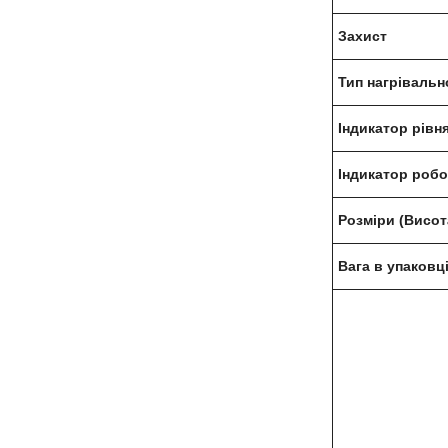
Захист
Тип нагрівальн
Індикатор рівн
Індикатор роб
Розміри (Висот
Вага в упаковц