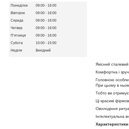
Понеділок
09:00
18:00
Вівторок
09:00
18:00
Середа
09:00
18:00
Четвер
09:00
18:00
Пʼятниця
09:00
18:00
Субота
10:00
15:00
Неділя
Вихідний
Якісний сталевий
Комфортна і зручн
Головною особливі
При цьому в ньом
Тобто ви отримує
Ці красиві фірмов
Оволодіння ритуа
Інтелектуальна в
Характеристики