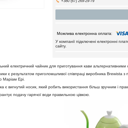
+380 (67) 269-29-79
У компанії підключені електронні пла
сайту.
альний електричний чайник для приготування кави альтернативними
ники є результатом приголомшливої співпраці виробника Brewista 
ю Маріам Ері.
а є вигнутий носик, який робить використання більш зручним і пра
гарантує подачу гарячої води правильною цівкою.