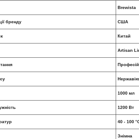
Brewista
ції бренду
США
ик
Китай
Artisan Li
тання
Професій
усу
Нержавію
1000 мл
ужність
1200 Вт
ратур
40 - 100 °
Знімна