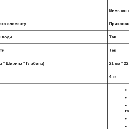
Вимкнення
ого елементу
Прихован
я води
Так
оти
Так
а * Ширина * Глибина)
21 см * 22
і
4 кг
г