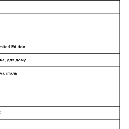
mited Edition
на, для дому
ча сталь
C