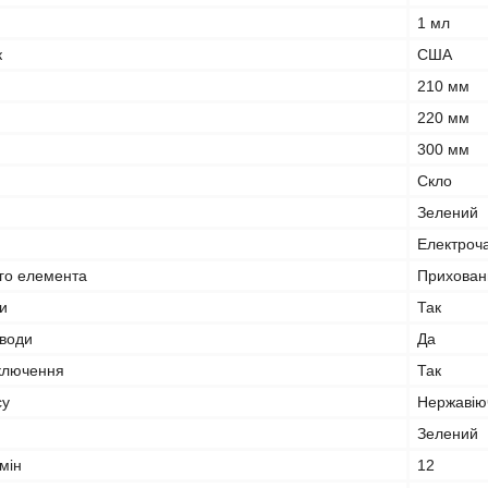
1 мл
к
США
210 мм
220 мм
300 мм
Скло
Зелений
Електроч
ого елемента
Прихован
и
Так
 води
Да
дключення
Так
су
Нержавіюч
Зелений
мін
12