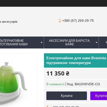
+380 (67) 269-29-79
а аксесуарів
ЛЬТЕРНАТИВНЕ
АКСЕСУАРИ ДЛЯ БАРІСТА,
ГОТУВАННЯ КАВИ
КАФЕ
Електрочайник для кави Brewista A
підтримкою температури
11 350 ₴
В наявності
Код:
BA10VKVDE-CG
Купити
Купити