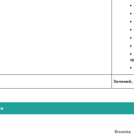
з
Зелений,
ки
Brewista