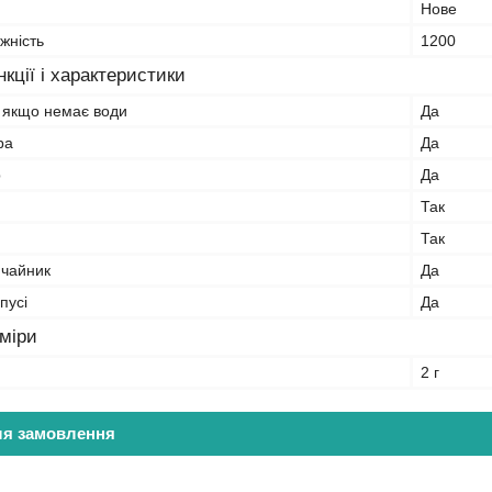
Нове
жність
1200
кції і характеристики
 якщо немає води
Да
ра
Да
р
Да
Так
Так
 чайник
Да
пусі
Да
зміри
2 г
ля замовлення