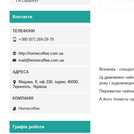
ТА ОБМІНУ
Контакти
+380 (67) 269-29-79
http://homecoffee.com.ua
mail@homecoffee.com.ua
Brewista - спеці
Ці дивовижні чай
Медова, 8, оф.330, індекс 46000,
року і художнице
Тернопіль, Україна
Перевагою чайник
А його тонкість 
Homecoffee
Графік роботи