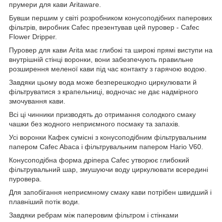
прумери для кави Aritaware.
Бувши першим у світі розробником конусоподібних паперових
фільтрів, виробник
Cafec
презентував цей пуровер - Cafec
Flower Dripper.
Пуровер для кави Arita має глибокі та широкі прямі виступи на
внутрішній стінці воронки, вони забезпечують правильне
розширення меленої кави під час контакту з гарячою водою.
Завдяки цьому вода може безперешкодно циркулювати й
фільтруватися з крапельниці, водночас не дає надмірного
змочування кави.
Всі ці чинники призводять до отримання солодкого смаку
чашки без жодного неприємного посмаку та запахів.
Усі воронки Кафек сумісні з конусоподібним фільтрувальним
папером
Cafec
Abaca і фільтрувальним папером Hario V60.
Конусоподібна форма дріпера Cafec утворює глибокий
фільтрувальний шар, змушуючи воду циркулювати всередині
пуровера.
Для запобігання неприємному смаку кави потрібен швидший і
плавніший потік води.
Завдяки ребрам між паперовим фільтром і стінками