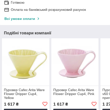
Готівкою
Оплата на банківський розрахунковий рахунок
Всі умови оплати
Подібні товари компанії
Пуровер Cafec Arita Ware
Пуровер Cafec Arita Ware
Пуро
Flower Dripper Cup4,
Flower Dripper Cup4, Pink
v60 
Yellow
приг
кера
1 617
1 617
1 2
₴
₴
порц