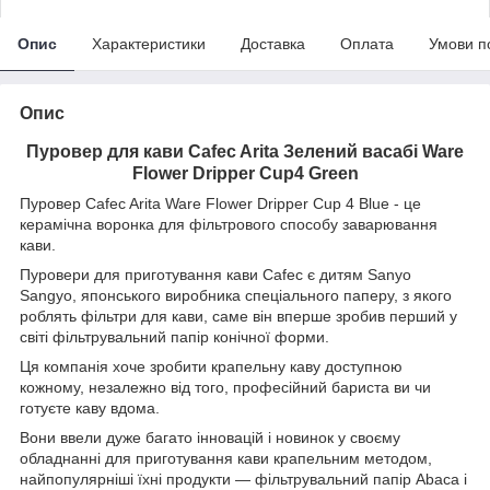
Опис
Характеристики
Доставка
Оплата
Умови п
Опис
Пуровер для кави Cafec Arita Зелений васабі Ware
Flower Dripper Cup4 Green
Пуровер Cafec Arita Ware Flower Dripper Cup 4 Blue - це
керамічна воронка для фільтрового способу заварювання
кави.
Пуровери для приготування кави Cafec є дитям Sanyo
Sangyo, японського виробника спеціального паперу, з якого
роблять фільтри для кави, саме він вперше зробив перший у
світі фільтрувальний папір конічної форми.
Ця компанія хоче зробити крапельну каву доступною
кожному, незалежно від того, професійний бариста ви чи
готуєте каву вдома.
Вони ввели дуже багато інновацій і новинок у своєму
обладнанні для приготування кави крапельним методом,
найпопулярніші їхні продукти — фільтрувальний папір Abaca і