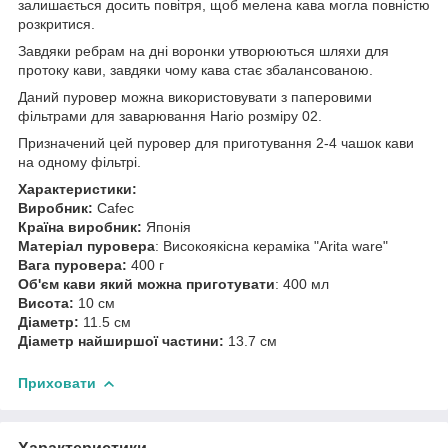
залишається досить повітря, щоб мелена кава могла повністю
розкритися.
Завдяки ребрам на дні воронки утворюються шляхи для
протоку кави, завдяки чому кава стає збалансованою.
Даний пуровер можна використовувати з паперовими
фільтрами для заварювання Hario розміру 02.
Призначений цей пуровер для приготування 2-4 чашок кави
на одному фільтрі.
Характеристики:
Виробник:
Cafec
Країна виробник:
Японія
Матеріал пуровера
: Високоякісна кераміка "Arita ware"
Вага пуровера:
400 г
Об'єм кави який можна приготувати
: 400 мл
Висота:
10 см
Діаметр:
11.5 см
Діаметр найширшої частини:
13.7 см
Приховати