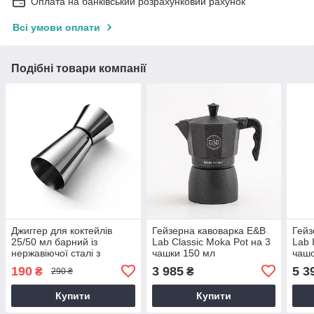
Оплата на банківський розрахунковий рахунок
Всі умови оплати
Подібні товари компанії
Джиггер для коктейлів
Гейзерна кавоварка E&B
Гейз
25/50 мл барний із
Lab Classic Moka Pot на 3
Lab 
нержавіючої сталі з
чашки 150 мл
чаш
поділками подвійний
190
3 985
5 3
₴
₴
290 ₴
Купити
Купити