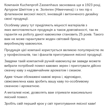
Компанія Kuchenprofi Zassenhaus заснована ще в 1923 році,
Артуром Шміттом у м. Золінген (Німеччина) і з тих пір є
флагманом високої якості, інновацій і витонченого дизайну
своєї продукції.
Особливу увагу тут приділяють міцності матеріалів з
яких виготовляється продукція а також довговічності, так як
гарантія на роботу даної кавомолки становить 25 років. Такого
вам не може гарантувати жоден світовий бренд по
виробництву кавомолок.
Продукція цієї компанії користується великою популярністю як
у професіоналів, так і фанатів приготування якісної продукції.
Завдяки такій компактній ручній кавомолці ви завжди можете
вибрати потрібний помел кавових зерен і приготувати дійсно
смачну каву з надзвичайним ароматом і смаком.
Адже тільки обсмажені кавові зерна і, відповідно,
свіжозмелена кава зробить вашу каву по-особливому
смачною і ароматною.
А металеві ножі, дозволять вам отримати максимально
якісний помел.
Зробіть свій перший крок у світ приготування якісної кави!