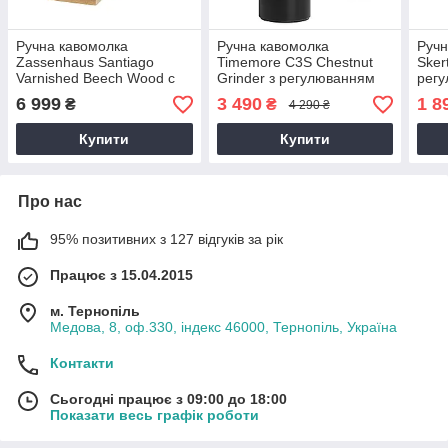
Ручна кавомолка
Ручна кавомолка
Ручн
Zassenhaus Santiago
Timemore C3S Chestnut
Sker
Varnished Beech Wood c
Grinder з регулюванням
регу
дерев'яним ящиком у
рівня помолу, з конічними
помо
6 999
3 490
1 8
₴
₴
4 290 ₴
вінтажному стилі з
сталевими жорнами,
жор
сталевими жорнами
алюмінієва
Купити
Купити
Про нас
95% позитивних з 127 відгуків за рік
Працює з 15.04.2015
м. Тернопіль
Медова, 8, оф.330, індекс 46000, Тернопіль, Україна
Контакти
Сьогодні працює з 09:00 до 18:00
Показати весь графік роботи