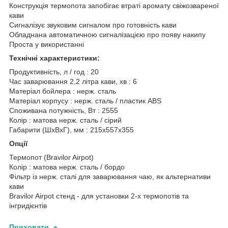
Конструкція термопота запобігає втраті аромату свіжозвареної
кави
Сигналізує звуковим сигналом про готовність кави
Обладнана автоматичною сигналізацією про появу накипу
Проста у використанні
Технічні характеристики:
Продуктивність, л / год : 20
Час заварювання 2,2 літра кави, хв : 6
Матеріал бойлера : нерж. сталь
Матеріал корпусу : нерж. сталь / пластик ABS
Споживана потужність, Вт : 2555
Колір : матова нерж. сталь / сірий
Габарити (ШхВхГ), мм : 215х557х355
Опції
Термопот (Bravilor Airpot)
Колір : матова нерж. сталь / бордо
Фільтр із нерж. сталі для заварювання чаю, як альтернативи
кави
Bravilor Airpot стенд - для установки 2-х термопотів та
інгридієнтів
Приховати