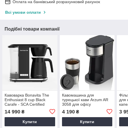
Оплата на банківський розрахунковий рахунок
Всі умови оплати
Подібні товари компанії
Кавоварка Bonavita The
Кавомашина для
Філь
Enthusiast 8 cup Black
турецької кави Arzum AR
для 
Carafe - SCA Certified
3058 для офісу
капе
електрична кавоварка з
офіс
14 990
4 190
3 9
₴
₴
фільтром і термосом
Купити
Купити