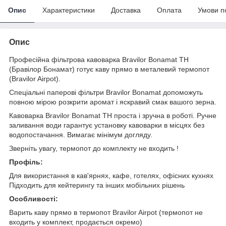
Опис
Характеристики
Доставка
Оплата
Умови п
Опис
Професійна фільтрова кавоварка Bravilor Bonamat TH
(Бравілор Бонамат) готує каву прямо в металевий термопот
(Bravilor Airpot).
Спеціальні паперові фільтри Bravilor Bonamat допоможуть
повною мірою розкрити аромат і яскравий смак вашого зерна.
Кавоварка Bravilor Bonamat TH проста і зручна в роботі. Ручне
заливання води гарантує установку кавоварки в місцях без
водопостачання. Вимагає мінімум догляду.
Зверніть увагу, термопот до комплекту не входить !
Профіль:
Для використання в кав'ярнях, кафе, готелях, офісних кухнях
Підходить для кейтерингу та інших мобільних рішень
Особливості:
Варить каву прямо в термопот Bravilor Airpot (термопот не
входить у комплект, продається окремо)