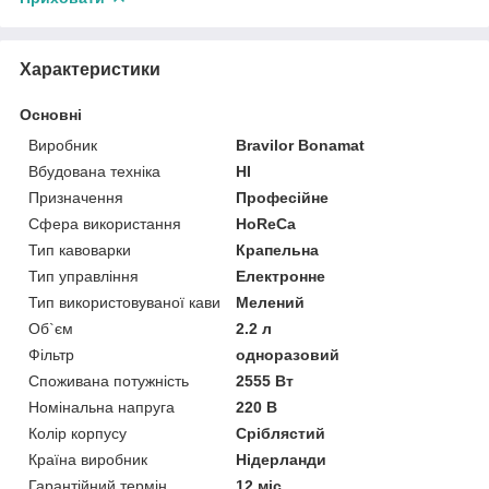
Характеристики
Основні
Виробник
Bravilor Bonamat
Вбудована техніка
НІ
Призначення
Професійне
Сфера використання
HoReCa
Тип кавоварки
Крапельна
Тип управління
Електронне
Тип використовуваної кави
Мелений
Об`єм
2.2 л
Фільтр
одноразовий
Споживана потужність
2555 Вт
Номінальна напруга
220 В
Колір корпусу
Сріблястий
Країна виробник
Нідерланди
Гарантійний термін
12 міс