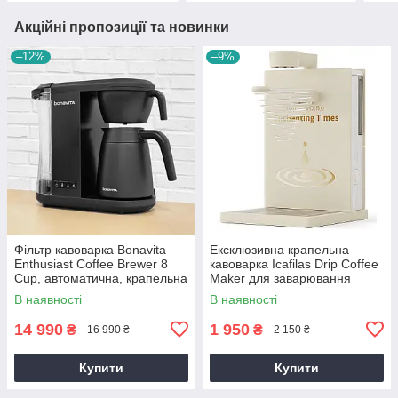
Акційні пропозиції та новинки
–12%
–9%
Фільтр кавоварка Bonavita
Ексклюзивна крапельна
Enthusiast Coffee Brewer 8
кавоварка Icafilas Drip Coffee
Cup, автоматична, крапельна
Maker для заварювання
фільтраційна фільтраційна
фільтр кави, Кавоварка
В наявності
В наявності
крапельна
14 990
1 950
₴
₴
16 990 ₴
2 150 ₴
Купити
Купити