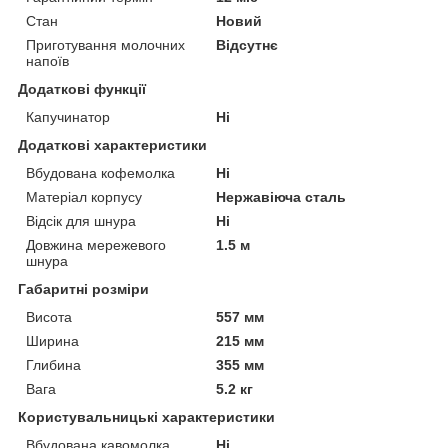
Стан
Новий
Приготування молочних
Відсутнє
напоїв
Додаткові функції
Капучинатор
Ні
Додаткові характеристики
Вбудована кофемолка
Ні
Матеріал корпусу
Нержавіюча сталь
Відсік для шнура
Ні
Довжина мережевого
1.5 м
шнура
Габаритні розміри
Висота
557 мм
Ширина
215 мм
Глибина
355 мм
Вага
5.2 кг
Користувальницькі характеристики
Вбудована кавомолка
Ні