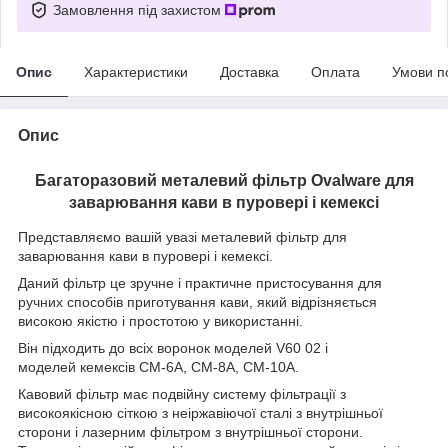
Замовлення під захистом
Опис
Характеристики
Доставка
Оплата
Умови п
Опис
Багаторазовий металевий фільтр Ovalware для
заварювання кави в пуровері і кемексі
Представляємо вашій увазі металевий фільтр для
заварювання кави в пуровері і кемексі.
Даний фільтр це зручне і практичне пристосування для
ручних способів приготування кави, який відрізняється
високою якістю і простотою у використанні.
Він підходить до всіх воронок моделей V60 02 і
моделей кемексів CM-6A, CM-8A, CM-10A.
Кавовий фільтр має подвійну систему фільтрації з
високоякісною сіткою з неіржавіючої сталі з внутрішньої
сторони і лазерним фільтром з внутрішньої сторони.