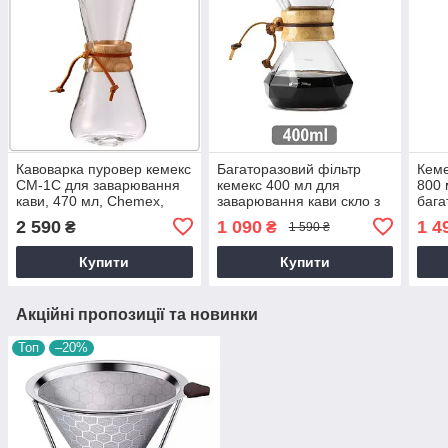
Кавоварка пуровер кемекс
Багаторазовий фільтр
Кеме
CM-1C для заварювання
кемекс 400 мл для
800 
кави, 470 мл, Chemex,
заварювання кави скло з
бага
оригінал
металевим багаторазовим
для 
2 590
1 090
1 4
₴
₴
1 590 ₴
фільтром пуровер chemex
зава
кавоварка
chem
Купити
Купити
Акційні пропозиції та новинки
Топ
–20%