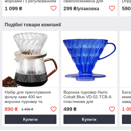
жорнами і з регулюванням
свіжообсмажена для
Drip
ступені помолу побутова з
гейзерної кавоварки,
1 099
299
590
₴
₴/упаковка
акумулятором домашня
середнього обсмаження
Подібні товари компанії
Набір для приготування
Воронка пуровер Hario
Бага
фільтр кави 400 мл
Cobalt Blue VD-02-TCB-A
кеме
воронка пуровер та
пластикова для
зава
скляний сервер заварник
заварювання кави V60
мета
890
499
1 0
₴
₴
1 490 ₴
кавоварка на 4 порції
філь
каво
Купити
Купити