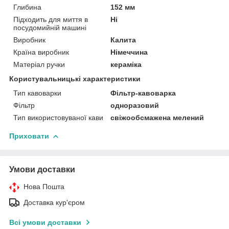
Глибина
152 мм
Підходить для миття в
Ні
посудомийній машині
Виробник
Калита
Країна виробник
Німеччина
Матеріал ручки
кераміка
Користувальницькі характеристики
Тип кавоварки
Фільтр-кавоварка
Фільтр
одноразовий
Тип використовуваної кави
свіжообсмажена мелений
Приховати
Умови доставки
Нова Пошта
Доставка кур'єром
Всі умови доставки