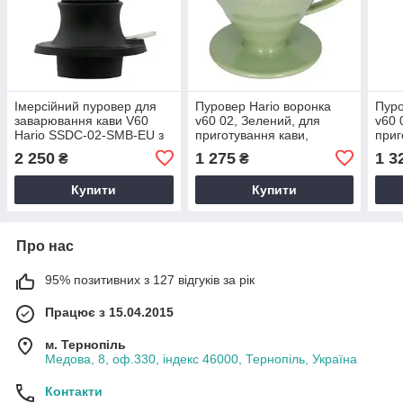
Імерсійний пуровер для
Пуровер Hario воронка
Пуро
заварювання кави V60
v60 02, Зелений, для
v60 
Hario SSDC-02-SMB-EU з
приготування кави,
приг
клапаном, 200 мл,
кераміка, 400 мл, на 4
кера
2 250
1 275
1 3
₴
₴
кераміка
порції
порц
Купити
Купити
Про нас
95% позитивних з 127 відгуків за рік
Працює з 15.04.2015
м. Тернопіль
Медова, 8, оф.330, індекс 46000, Тернопіль, Україна
Контакти