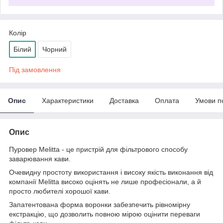
Колір
Білий
Чорний
Під замовлення
Опис
Характеристики
Доставка
Оплата
Умови п
Опис
Пуровер Melitta - це пристрій для фільтрового способу
заварювання кави.
Очевидну простоту використання і високу якість виконання від
компанії Melitta високо оцінять не лише професіонали, а й
просто любителі хорошої кави.
Запатентована форма воронки забезпечить рівномірну
екстракцію, що дозволить повною мірою оцінити переваги