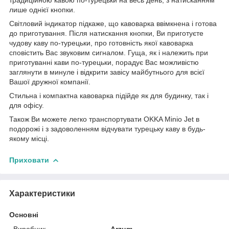
лише однієї кнопки.
Світловий індикатор підкаже, що кавоварка ввімкнена і готова
до приготування. Після натискання кнопки, Ви приготуєте
чудову каву по-турецьки, про готовність якої кавоварка
сповістить Вас звуковим сигналом. Гуща, як і належить при
приготуванні кави по-турецьки, порадує Вас можливістю
заглянути в минуле і відкрити завісу майбутнього для всієї
Вашої дружної компанії.
Стильна і компактна кавоварка підійде як для будинку, так і
для офісу.
Також Ви можете легко транспортувати OKKA Minio Jet в
подорожі і з задоволенням відчувати турецьку каву в будь-
якому місці.
Приховати
Характеристики
Основні
Виробник
Arzum