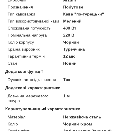
Призначення
Побутове
Тип кавоварки
Кава "по-турецьки"
Тип використовуваної кави
Мелений
Споживана потужність
480 Вт
Номінальна напруга
220 В
Колір корпусу
Чорний
Країна виробник
Туреччина
Гарантійний термін
12 міс
Стан
Новий
Додаткові функції
Функція автовідключення
Так
Додаткові характеристики
Довжина мережевого
1 м
шнура
Користувальницькі характеристики
Матеріал
Нержавіюча сталь
Колір
Чорний+хром
Особливість
Anti-перелив|Звуковий