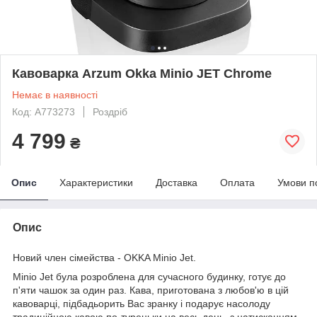
Кавоварка Arzum Okka Minio JET Chrome
Немає в наявності
Код: A773273
Роздріб
4 799
₴
Опис
Характеристики
Доставка
Оплата
Умови п
Опис
Новий член сімейства - OKKA Minio Jet.
Minio Jet була розроблена для сучасного будинку, готує до
п'яти чашок за один раз. Кава, приготована з любов'ю в цій
кавоварці, підбадьорить Вас зранку і подарує насолоду
традиційною кавою по-турецьки на весь день, з натисканням