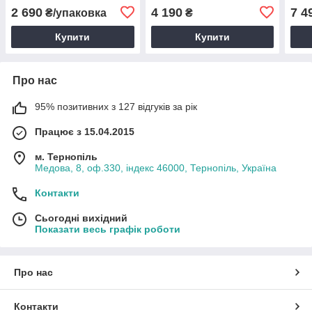
(39 г/м², білі, 250 шт) для
електрична кавоварка з
туре
2 690
4 190
7 4
₴/упаковка
₴
фільтр кавоварки Marco
фільтром і термосом
Купити
Купити
Про нас
95% позитивних з 127 відгуків за рік
Працює з 15.04.2015
м. Тернопіль
Медова, 8, оф.330, індекс 46000, Тернопіль, Україна
Контакти
Сьогодні вихідний
Показати весь графік роботи
Про нас
Контакти