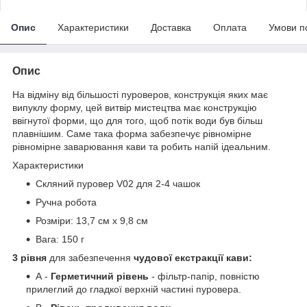
Опис
Характеристики
Доставка
Оплата
Умови п
Опис
На відміну від більшості пуроверов, конструкція яких має
випуклу форму, цей витвір мистецтва має конструкцію
ввігнутої форми, що для того, щоб потік води був більш
плавнішим. Саме така форма забезпечує рівномірне
рівномірне заварювання кави та робить напій ідеальним.
Характеристики
Скляний пуровер V02 для 2-4 чашок
Ручна робота
Розміри: 13,7 см х 9,8 см
Вага: 150 г
3 рівня
для забезпечення
чудової екстракції кави:
А -
Герметичний рівень
- фільтр-папір, повністю
прилеглий до гладкої верхній частині пуровера.