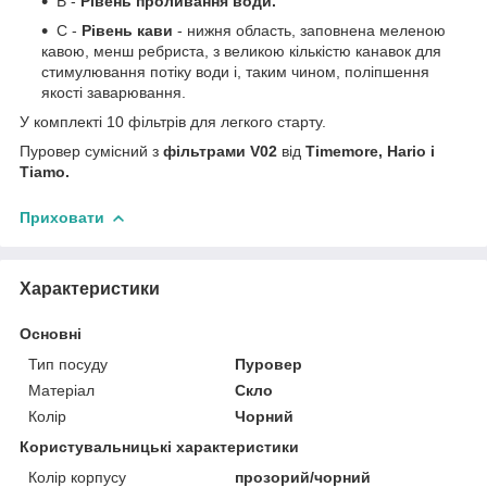
B -
Рівень проливання води.
С -
Рівень кави
- нижня область, заповнена меленою
кавою, менш ребриста, з великою кількістю канавок для
стимулювання потіку води і, таким чином, поліпшення
якості заварювання.
У комплекті 10 фільтрів для легкого старту.
Пуровер сумісний з
фільтрами V02
від
Timemore, Hario і
Tiamo.
Приховати
Характеристики
Основні
Тип посуду
Пуровер
Матеріал
Скло
Колір
Чорний
Користувальницькі характеристики
Колір корпусу
прозорий/чорний