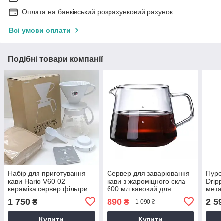
Оплата на банківський розрахунковий рахунок
Всі умови оплати
Подібні товари компанії
Набір для приготування
Сервер для заварювання
Пуро
кави Hario V60 02
кави з жароміцного скла
Drip
кераміка сервер фільтри
600 мл кавовий для
мет
XVDD-3012W
пуровера сервірувальний
1 750
890
2 5
₴
₴
1 090 ₴
прозорий кувшин з ручкою
заварник
Купити
Купити