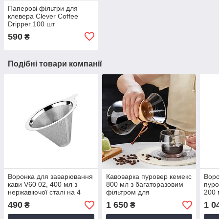
Паперові фільтри для
клевера Clever Coffee
Dripper 100 шт
590
₴
Подібні товари компанії
Воронка для заварювання
Кавоварка пуровер кемекс
Воро
кави V60 02, 400 мл з
800 мл з багаторазовим
пуро
нержавіючої сталі на 4
фільтром для
200 
порції металевий пуровер
заварювання кави
для 
490
1 650
1 0
₴
₴
багаторазовий
воронка chemex скляний