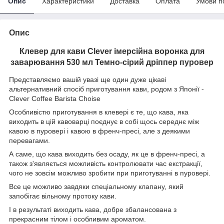
Опис
Характеристики
Доставка
Оплата
Умови п
Опис
Клевер для кави Clever імерсійна воронка для
заварювання 530 мл Темно-сірий дріппер пуровер
Представляємо вашій увазі ще один дуже цікаві
альтернативний спосіб приготування кави, родом з Японії -
Clever Coffee
Barista Choise
Особливістю приготування в клевері є те, що кава, яка
виходить в цій кавоварці поєднує в собі щось середнє між
кавою в пуровері і кавою в френч-пресі, але з деякими
перевагами.
А саме, що кава виходить без осаду, як це в френч-пресі, а
також з'являється можливість контролювати час екстракції,
чого не зовсім можливо зробити при приготуванні в пуровері.
Все це можливо завдяки спеціальному клапану, який
запобігає вільному протоку кави.
І в результаті виходить кава, добре збалансована з
прекрасним тілом і особливим ароматом.