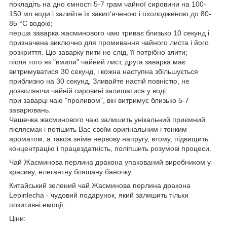
покладіть на дно ємності 5-7 грам чайної сировини на 100-
150 мл води і залийте їх закип'яченою і охолодженою до 80-
85 °C водою;
перша заварка жасминового чаю триває близько 10 секунд і
призначена виключно для промивання чайного листа і його
розкриття. Цю заварку пити не слід, її потрібно злити;
після того як "вмили" чайний лист, друга заварка має
витримуватися 30 секунд, і кожна наступна збільшується
приблизно на 30 секунд. Зливайте настій повністю, не
дозволяючи чайній сировині залишатися у воді;
при заварці чаю "проливом", він витримує близько 5-7
заварювань.
Чашечка жасминового чаю залишить унікальний приємний
післясмак і потішить Вас своїм оригінальним і тонким
ароматом, а також зніме нервову напругу, втому, підвищить
концентрацію і працездатність, поліпшить розумові процеси.
Чай Жасминова перлина дракона упакований виробником у
красиву, елегантну бляшану баночку.
Китайський зелений чай Жасминова перлина дракона
Lepinlecha - чудовий подарунок, який залишить тільки
позитивні емоції.
Ціни: