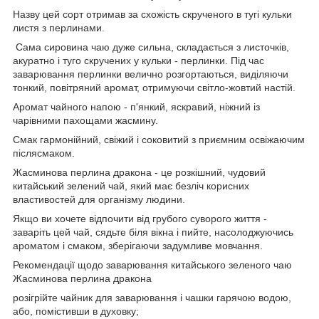
Назву цей сорт отримав за схожість скрученого в тугі кульки
листя з перлинами.
Сама сировина чаю дуже сильна, складається з листочків,
акуратно і туго скручених у кульки - перлинки. Під час
заварювання перлинки велично розгортаються, виділяючи
тонкий, повітряний аромат, отримуючи світло-жовтий настій.
Аромат чайного напою - п'янкий, яскравий, ніжний із
чарівними пахощами жасмину.
Смак гармонійний, свіжий і соковитий з приємним освіжаючим
післясмаком.
Жасминова перлина дракона - це розкішний, чудовий
китайський зелений чай, який має безліч корисних
властивостей для організму людини.
Якщо ви хочете відпочити від грубого суворого життя -
заваріть цей чай, сядьте біля вікна і пийте, насолоджуючись
ароматом і смаком, зберігаючи задумливе мовчання.
Рекомендації щодо заварювання китайського зеленого чаю
Жасминова перлина дракона
розігрійте чайник для заварювання і чашки гарячою водою,
або, помістивши в духовку;