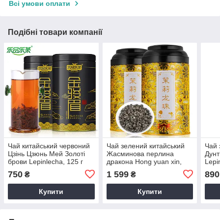
Всі умови оплати
Подібні товари компанії
Чай китайський червоний
Чай зелений китайський
Чай 
Цзінь Цзюнь Мей Золоті
Жасминова перлина
Дунт
брови Lepinlecha, 125 г
дракона Hong yuan xin,
Lepi
250 г
750
1 599
890
₴
₴
Купити
Купити