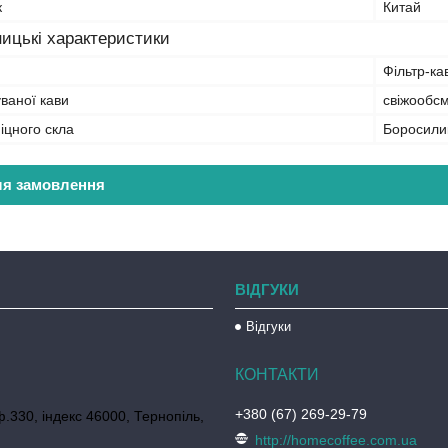
к
Китай
ицькі характеристики
Фільтр-ка
ваної кави
свіжообс
іцного скла
Боросили
ля замовлення
ВІДГУКИ
Відгуки
+380 (67) 269-29-79
ф.330, індекс 46000, Тернопіль,
http://homecoffee.com.ua