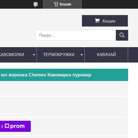
Кошик
Кошик
КАВОМОЛКИ
ТЕРМОКРУЖКИ
КАВАЧАЙ
0 мл воронка Chemex Кавоварка пуровер
 з