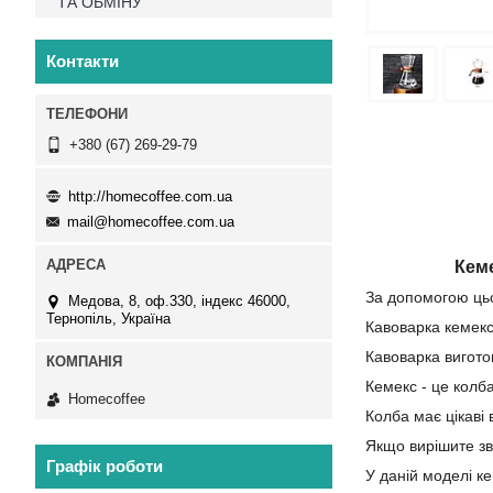
ТА ОБМІНУ
Контакти
+380 (67) 269-29-79
http://homecoffee.com.ua
mail@homecoffee.com.ua
Кем
За допомогою цьо
Медова, 8, оф.330, індекс 46000,
Тернопіль, Україна
Кавоварка кемекс
Кавоварка виготов
Кемекс - це колб
Homecoffee
Колба має цікаві
Якщо вирішите зв'
Графік роботи
У даній моделі к