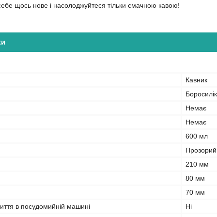
себе щось нове і насолоджуйтеся тільки смачною кавою!
ки
Кавник
Боросилік
Немає
Немає
600 мл
Прозорий
210 мм
80 мм
70 мм
миття в посудомийній машині
Ні