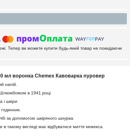
тежі. Тепер ви можете купити будь-який товар не покидаючи
00 мл воронка Chemex Кавоварка пуровер
й напій.
м Шлюмбомом в 1941 році.
 і шкіри.
 годинник.
олбі за допомогою шкіряного шнурка.
ме в такому вигляді має відбуватися миття кемекса.