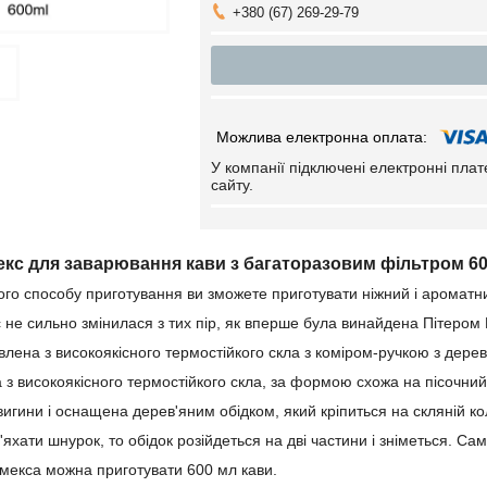
+380 (67) 269-29-79
У компанії підключені електронні пла
сайту.
екс для заварювання кави з багаторазовим фільтром 6
го способу приготування ви зможете приготувати ніжний і ароматни
 не сильно змінилася з тих пір, як вперше була винайдена Пітеро
лена ​​з високоякісного термостійкого скла з коміром-ручкою з дерева
а з високоякісного термостійкого скла, за формою схожа на пісочний
 вигини і оснащена дерев'яним обідком, який кріпиться на скляній к
яхати шнурок, то обідок розійдеться на дві частини і зніметься. Са
емекса можна приготувати 600 мл кави.