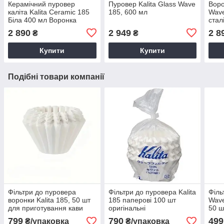
Керамічний пуровер
Пуровер Kalita Glass Wave
Воро
каліта Kalita Ceramic 185
185, 600 мл
Wave
Біла 400 мл Воронка
стал
porcelain wave для кави
2 890
2 949
2 8
₴
₴
Пуровер dripper
Купити
Купити
Подібні товари компанії
Фільтри до пуровера
Фільтри до пуровера Kalita
Філ
воронки Kalita 185, 50 шт
185 паперові 100 шт
Wave
для приготування кави
оригінальні
50 ш
799
790
499
₴/упаковка
₴/упаковка