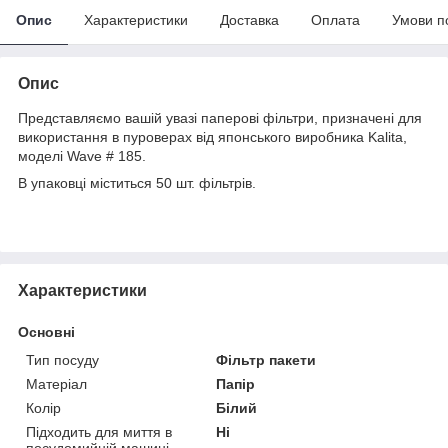
Опис
Характеристики
Доставка
Оплата
Умови п
Опис
Представляємо вашій увазі паперові фільтри, призначені для
використання в пуроверах від японського виробника Kalita,
моделі Wave # 185.
В упаковці міститься 50 шт. фільтрів.
Характеристики
Основні
Тип посуду
Фільтр пакети
Матеріал
Папір
Колір
Білий
Підходить для миття в
Ні
посудомийній машині