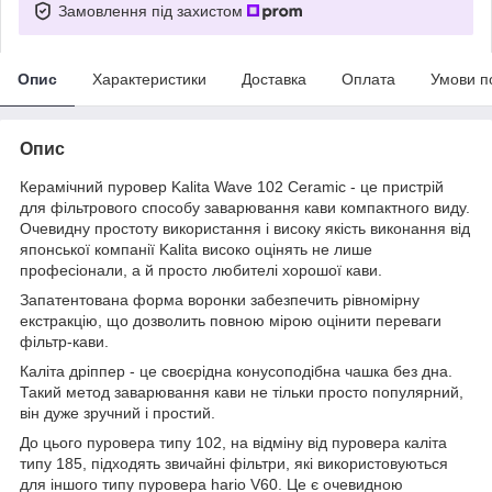
Замовлення під захистом
Опис
Характеристики
Доставка
Оплата
Умови п
Опис
Керамічний пуровер Kalita Wave 102 Ceramic - це пристрій
для фільтрового способу заварювання кави компактного виду.
Очевидну простоту використання і високу якість виконання від
японської компанії Kalita високо оцінять не лише
професіонали, а й просто любителі хорошої кави.
Запатентована форма воронки забезпечить рівномірну
екстракцію, що дозволить повною мірою оцінити переваги
фільтр-кави.
Каліта дріппер - це своєрідна конусоподібна чашка без дна.
Такий метод заварювання кави не тільки просто популярний,
він дуже зручний і простий.
До цього пуровера типу 102, на відміну від пуровера каліта
типу 185, підходять звичайні фільтри, які використовуються
для іншого типу пуровера hario V60. Це є очевидною