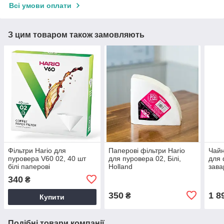
Всі умови оплати
З цим товаром також замовляють
Фільтри Hario для
Паперові фільтри Hario
Чайн
пуровера V60 02, 40 шт
для пуровера 02, Білі,
для 
білі паперові
Holland
зава
нерж
340
₴
для 
350
1 8
₴
Купити
Подібні товари компанії