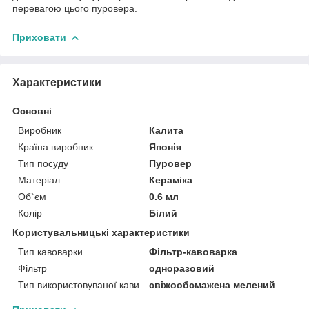
перевагою цього пуровера.
Приховати
Характеристики
Основні
Виробник
Калита
Країна виробник
Японія
Тип посуду
Пуровер
Матеріал
Кераміка
Об`єм
0.6 мл
Колір
Білий
Користувальницькі характеристики
Тип кавоварки
Фільтр-кавоварка
Фільтр
одноразовий
Тип використовуваної кави
свіжообсмажена мелений