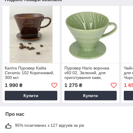
Каліта Пуровер Kalita
Пуровер Hario воронка
Чайн
Ceramic 102 Коричневий,
v60 02, Зелений, для
для 
300 мл
приготування кави,
Чорн
кераміка, 400 мл, на 4
філь
1 990
1 275
1 6
₴
₴
порції
стал
носи
Купити
Купити
Про нас
95% позитивних з 127 відгуків за рік