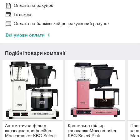
Оплата на рахунок
Готівкою
Оплата на банківський розрахунковий рахунок
Всі умови оплати
Подібні товари компанії
Автоматична фільтр
Крапельна фільтр
Проф
кавоварка професійна
кавоварка Moccamaster
каво
Moccamaster KBG Select
KBG Select Pink
Mar