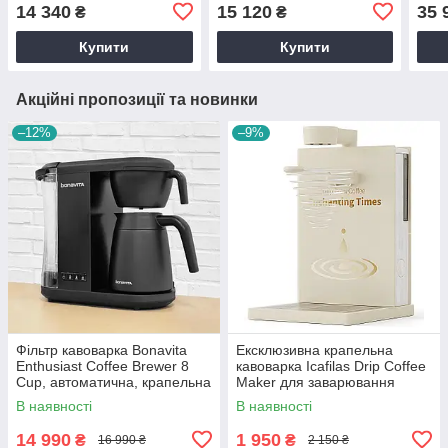
Off-White, крапельна,
автоматична,
для 
14 340
15 120
35 
₴
₴
фільтраційна
фільтраційна, професійна,
авто
фільтрова
Купити
Купити
Акційні пропозиції та новинки
–12%
–9%
Фільтр кавоварка Bonavita
Ексклюзивна крапельна
Enthusiast Coffee Brewer 8
кавоварка Icafilas Drip Coffee
Cup, автоматична, крапельна
Maker для заварювання
фільтраційна фільтраційна
фільтр кави, Кавоварка
В наявності
В наявності
крапельна
14 990
1 950
₴
₴
16 990 ₴
2 150 ₴