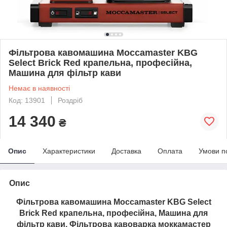
Фільтрова кавомашина Moccamaster KBG
Select Brick Red крапельна, професійна,
Машина для фільтр кави
Немає в наявності
Код: 13901
Роздріб
14 340
₴
Опис
Характеристики
Доставка
Оплата
Умови п
Опис
Фільтрова кавомашина Moccamaster KBG Select
Brick Red крапельна, професійна, Машина для
фільтр кави, Фільтрова кавоварка моккамастер