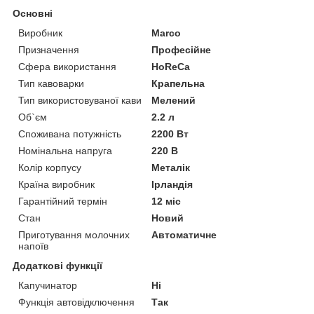
Основні
Виробник
Marco
Призначення
Професійне
Сфера використання
HoReCa
Тип кавоварки
Крапельна
Тип використовуваної кави
Мелений
Об`єм
2.2 л
Споживана потужність
2200 Вт
Номінальна напруга
220 В
Колір корпусу
Металік
Країна виробник
Ірландія
Гарантійний термін
12 міс
Стан
Новий
Приготування молочних
Автоматичне
напоїв
Додаткові функції
Капучинатор
Ні
Функція автовідключення
Так