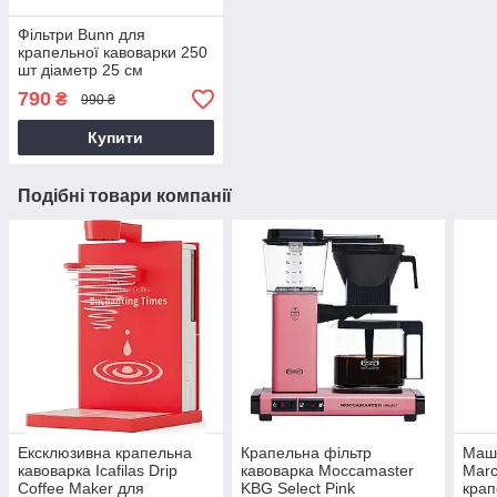
Фільтри Bunn для
крапельної кавоварки 250
шт діаметр 25 см
790
₴
990 ₴
Купити
Подібні товари компанії
Ексклюзивна крапельна
Крапельна фільтр
Маши
кавоварка Icafilas Drip
кавоварка Moccamaster
Mar
Coffee Maker для
KBG Select Pink
крап