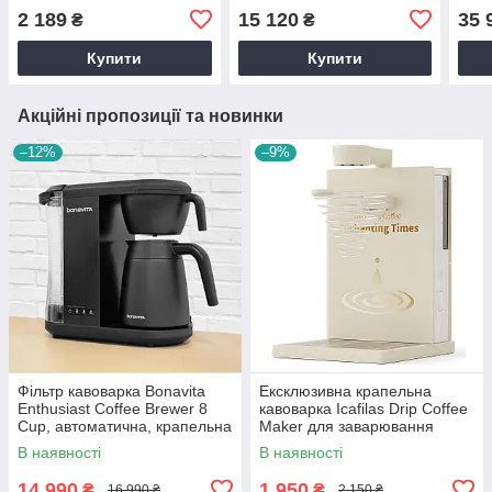
заварювання фільтр кави,
автоматична,
філь
2 189
15 120
35 
₴
₴
Кавоварка крапельна
фільтраційна, професійна,
авто
Червона
фільтрова
Купити
Купити
Акційні пропозиції та новинки
–12%
–9%
Фільтр кавоварка Bonavita
Ексклюзивна крапельна
Enthusiast Coffee Brewer 8
кавоварка Icafilas Drip Coffee
Cup, автоматична, крапельна
Maker для заварювання
фільтраційна фільтраційна
фільтр кави, Кавоварка
В наявності
В наявності
крапельна
14 990
1 950
₴
₴
16 990 ₴
2 150 ₴