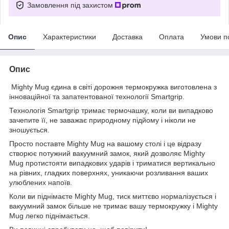
Замовлення під захистом
Опис
Характеристики
Доставка
Оплата
Умови п
Опис
Mighty Mug єдина в світі дорожня термокружка виготовлена з
інноваційної та запатентованої технології Smartgrip.
Технологія Smartgrip тримає термочашку, коли ви випадково
зачепите її, не заважає природному підйому і ніколи не
зношується.
Просто поставте Mighty Mug на вашому столі і це відразу
створює потужний вакуумний замок, який дозволяє Mighty
Mug протистояти випадкових ударів і триматися вертикально
на рівних, гладких поверхнях, уникаючи розливання ваших
улюблених напоїв.
Коли ви піднімаєте Mighty Mug, тиск миттєво нормалізується і
вакуумний замок більше не тримає вашу термокружку і Mighty
Mug легко піднімається.