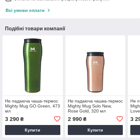
Всі умови оплати
Подібні товари компанії
Не падаюча чаша-термос
Не падаюча чашка-термос
Не п
Mighty Mug GO Green, 473
Mighty Mug Solo New,
Migh
мл
Rose Gold, 320 мл
Love
3 290
2 990
3 2
₴
₴
Купити
Купити