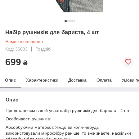
Набір рушників для бариста, 4 шт
Немає в наявності
Код: 36003
Роздріб
699
₴
Опис
Характеристики
Доставка
Оплата
Умови п
Опис
Представляєм вашій увазі набір рушників для бариста - 4 шт.
Особливості рушників:
Абсорбуючий матеріал: Якщо ви коли-небудь
використовували мікрофібру раніше, то вже знаєте, наскільки
абсорбуючі та зручні ці тканини.