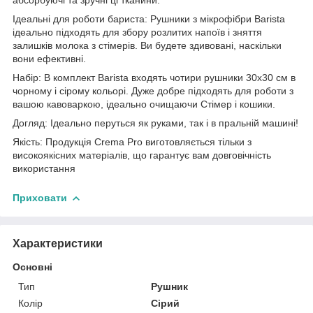
Ідеальні для роботи бариста: Рушники з мікрофібри Barista
ідеально підходять для збору розлитих напоїв і зняття
залишків молока з стімерів. Ви будете здивовані, наскільки
вони ефективні.
Набір: В комплект Barista входять чотири рушники 30х30 см в
чорному і сірому кольорі. Дуже добре підходять для роботи з
вашою кавоваркою, ідеально очищаючи Стімер і кошики.
Догляд: Ідеально перуться як руками, так і в пральній машині!
Якість: Продукція Crema Pro виготовляється тільки з
високоякісних матеріалів, що гарантує вам довговічність
використання
Приховати
Характеристики
Основні
Тип
Рушник
Колір
Сірий