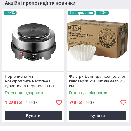
Акційні пропозиції та новинки
–25%
Топ продажів
–20%
Портативна міні
Фільтри Bunn для крапельної
електроплита настільна
кавоварки 250 шт діаметр 25
туристична переносна на 1
см
конфорку, 500 Вт
Готово до відправки
Готово до відправки
1 490
790
₴
₴
1 990 ₴
990 ₴
Купити
Купити