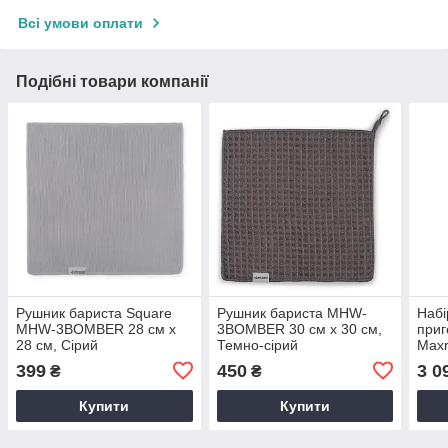
Всі умови оплати
Подібні товари компанії
Рушник бариста Square
Рушник бариста MHW-
Набі
MHW-3BOMBER 28 см х
3BOMBER 30 см х 30 см,
приг
28 см, Сірий
Темно-сірий
Max
399
450
3 0
₴
₴
Купити
Купити