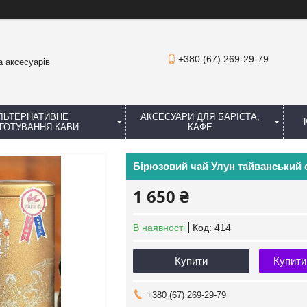
+380 (67) 269-29-79
а аксесуарів
ЛЬТЕРНАТИВНЕ
АКСЕСУАРИ ДЛЯ БАРІСТА,
ГОТУВАННЯ КАВИ
КАФЕ
Бірюзовий чай Улун тайванський о
1 650 ₴
В наявності
Код:
414
Купити
Купити
+380 (67) 269-29-79