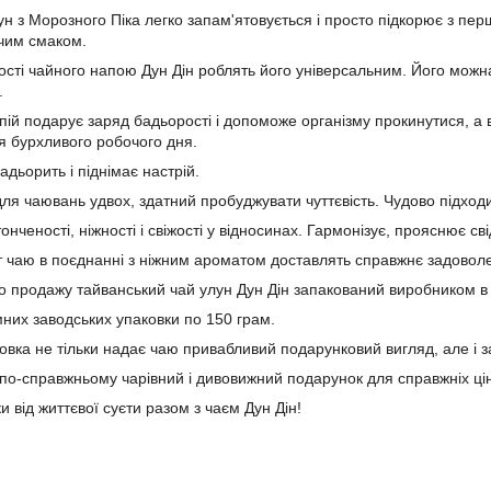
ун з Морозного Піка легко запам'ятовується і просто підкорює з п
чим смаком.
вості чайного напою Дун Дін роблять його універсальним. Його можн
.
пій подарує заряд бадьорості і допоможе організму прокинутися, а
ля бурхливого робочого дня.
адьорить і піднімає настрій.
ля чаювань удвох, здатний пробуджувати чуттєвість. Чудово підход
онченості, ніжності і свіжості у відносинах. Гармонізує, прояснює сві
 чаю в поєднанні з ніжним ароматом доставлять справжнє задовол
 продажу тайванський чай улун Дун Дін запакований виробником в
мних заводських упаковки по 150 грам.
овка не тільки надає чаю привабливий подарунковий вигляд, але і з
 по-справжньому чарівний і дивовижний подарунок для справжніх цін
и від життєвої суєти разом з чаєм Дун Дін!