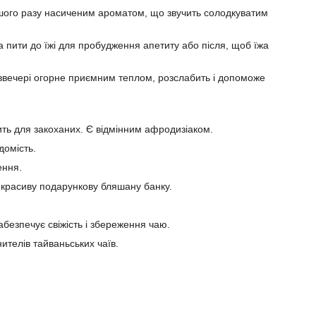
ершого разу насиченим ароматом, що звучить солодкуватим
а пити до їжі для пробудження апетиту або після, щоб їжа
 ввечері огорне приємним теплом, розслабить і допоможе
ить для закоханих. Є відмінним афродизіаком.
домість.
ення.
 красиву подарункову бляшану банку.
абезпечує свіжість і збереження чаю.
ителів тайваньських чаїв.