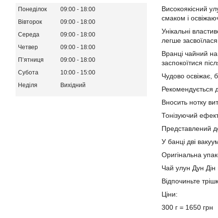
Високоякісний ул
Понеділок
09:00
18:00
смаком і освіжаю
Вівторок
09:00
18:00
Унікальні власти
Середа
09:00
18:00
легше засвоїлася
Четвер
09:00
18:00
Вранці чайний на
Пʼятниця
09:00
18:00
заспокоїтися піс
Субота
10:00
15:00
Чудово освіжає, б
Неділя
Вихідний
Рекомендується д
Вносить нотку вит
Тонізуючий ефект
Представлений до
У банці дві вакуу
Оригінальна упак
Чай улун Дун Дін
Відпочиньте трішк
Ціни:
300 г = 1650 грн