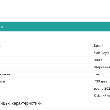
ки
к
Китай
Чай Улун
300 г
Жерстяна
аковка
Так
сті
730 днів
весна 20
Світлий у
ицькі характеристики