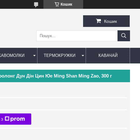
Кошик
Кошик
КАВОМОЛКИ
ТЕРМОКРУЖКИ
КАВАЧАЙ
олонг Дун Дін Цин Юе Ming Shan Ming Zao, 300 г
 з