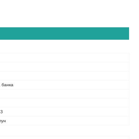
 банка
23
лун