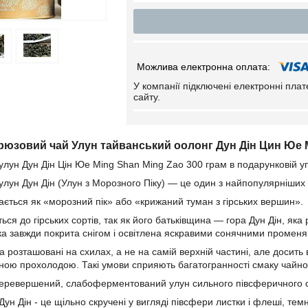
У компанії підключені електронні пла
сайту.
рюзовий чай Улун тайванський оолонг Дун Дін Цин Юе M
улун Дун Дін Цін Юе Ming Shan Ming Zao 300 грам в подарунковій уп
улун Дун Дін (Улун з Морозного Піку) — це один з найпопулярніших 
ається як «морозний пік» або «крижаний туман з гірських вершин».
ься до гірських сортів, так як його батьківщина — гора Дун Дін, як
івка завжди покрита снігом і освітлена яскравими сонячними промен
а розташовані на схилах, а не на самій верхній частині, але досить 
ою прохолодою. Такі умови сприяють багатогранності смаку чайног
перевершений, слабоферментований улун сильного півсферичного 
Дун Дін - це щільно скручені у вигляді півсфери листки і флеші, тем