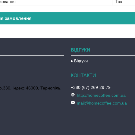
ковання
Так
ля замовлення
ВІДГУКИ
Відгуки
+380 (67) 269-29-79
ф.330, індекс 46000, Тернопіль,
http://homecoffee.com.ua
mail@homecoffee.com.ua