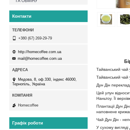
ТА ОБМІНУ
Контакти
+380 (67) 269-29-79
http://homecoffee.com.ua
mail@homecoffee.com.ua
Бі
Тайванський чай 
Тайванський чай 
Медова, 8, оф.330, індекс 46000,
Тернопіль, Україна
Дун Дін переклад
Цей улун відносит
Наньтоу. Її верх
Homecoffee
Плантації Дун Дін
наповнене крижан
Чай Дун Дін - не
Графік роботи
У сухому вигляді 